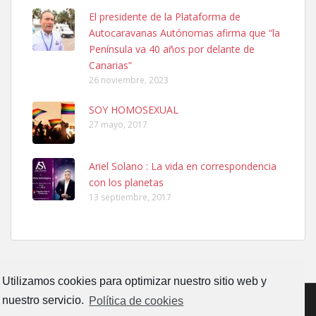
Ninfa perdida
El presidente de la Plataforma de
El día 5 se los perdió una ninfa papillera, asustada tiene miedo a la
Autocaravanas Autónomas afirma que “la
calle, se perdió por la zon...
Península va 40 años por delante de
Leales.org » Gran Canaria
|
6.7.2025
Canarias”
26 noviembre, 2023
SOY HOMOSEXUAL
27 mayo, 2017
Ariel Solano : La vida en correspondencia
Adopcion
con los planetas
Busco casa de acogida para mi perrita ya que por temas de trabajo
13 septiembre, 2017
no la puedo tener. Solo gente r...
Leales.org » Gran Canaria
|
4.7.2025
Utilizamos cookies para optimizar nuestro sitio web y
nuestro servicio.
Política de cookies