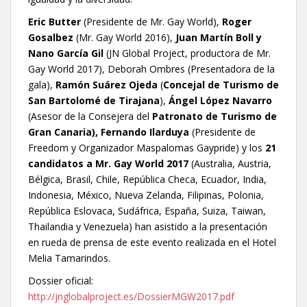
Eric Butter
(Presidente de Mr. Gay World),
Roger
Gosalbez
(Mr. Gay World 2016),
Juan Martín Boll y
Nano García Gil
(JN Global Project, productora de Mr.
Gay World 2017), Deborah Ombres (Presentadora de la
gala),
Ramón Suárez Ojeda
(
Concejal de Turismo de
San Bartolomé de Tirajana
),
Ángel López Navarro
(Asesor de la Consejera del
Patronato de Turismo de
Gran Canaria), Fernando Ilarduya
(Presidente de
Freedom y Organizador Maspalomas Gaypride) y los
21
candidatos a Mr. Gay World 2017
(Australia, Austria,
Bélgica, Brasil, Chile, República Checa, Ecuador, India,
Indonesia, México, Nueva Zelanda, Filipinas, Polonia,
República Eslovaca, Sudáfrica, España, Suiza, Taiwan,
Thailandia y Venezuela) han asistido a la presentación
en rueda de prensa de este evento realizada en el Hotel
Melia Tamarindos.
Dossier oficial:
http://jnglobalproject.es/DossierMGW2017.pdf