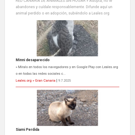
RED CANARIA DE ANIMALES SIN HOGAR » Adopta, no le
abandones y cuídale responsablemente. Difunde aquí un
animal perdido o en adopción, subiéndolo a Leales.org
Siami Perdida
Se llama Siami,es hembra de 4 años,esterilizada con marca de
oreja,cariñosa,mimosa pero miedosa,e...
Leales.org » Gran Canaria
|
9.7.2025
ADOPCIÓN URGENTE GATA TEROR GRAN CANARIA