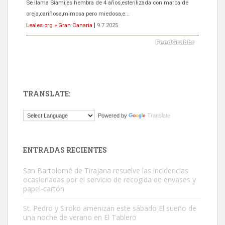
El ayuntamiento se va a llevar a Los Gatos callejeros de la zona los
próximos días, ella incluida...
Leales.org » Gran Canaria
|
9.7.2025
TRANSLATE:
Gato manso encontrado
Powered by
Translate
Este gato macho ha aparecido en la calle hace menos de un mes,
es muy manso y extremadamente cari...
Leales.org » Gran Canaria
|
9.7.2025
ENTRADAS RECIENTES
San Bartolomé de Tirajana resuelve las incidencias
ocasionadas por el servicio de recogida de envases y
papel-cartón
St. Pedro y Siroko amenizan este sábado El sueño de
una noche de verano en El Tablero
Adopción urgente