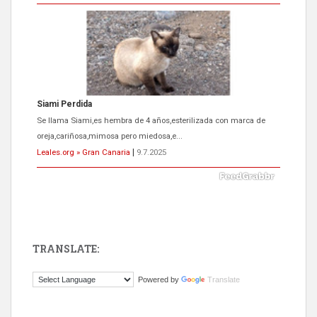
ADOPCIÓN URGENTE GATA TEROR GRAN CANARIA
El ayuntamiento se va a llevar a Los Gatos callejeros de la zona los
próximos días, ella incluida...
Leales.org » Gran Canaria
|
9.7.2025
TRANSLATE:
Gato manso encontrado
Powered by
Translate
Este gato macho ha aparecido en la calle hace menos de un mes,
es muy manso y extremadamente cari...
Leales.org » Gran Canaria
|
9.7.2025