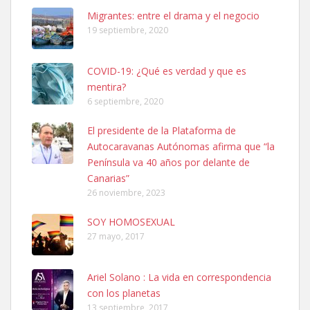
Leales.org » Gran Canaria
|
6.7.2025
Migrantes: entre el drama y el negocio
19 septiembre, 2020
COVID-19: ¿Qué es verdad y que es
mentira?
6 septiembre, 2020
Ninfa perdida
El presidente de la Plataforma de
El día 5 se los perdió una ninfa papillera, asustada tiene miedo a la
Autocaravanas Autónomas afirma que “la
calle, se perdió por la zon...
Península va 40 años por delante de
Leales.org » Gran Canaria
|
6.7.2025
Canarias”
26 noviembre, 2023
SOY HOMOSEXUAL
27 mayo, 2017
Ariel Solano : La vida en correspondencia
Adopcion
con los planetas
Busco casa de acogida para mi perrita ya que por temas de trabajo
13 septiembre, 2017