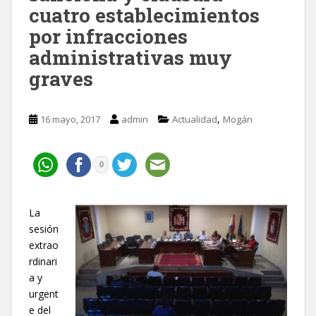
cuatro establecimientos
por infracciones
administrativas muy
graves
,
16 mayo, 2017
admin
Actualidad
Mogán
0
La
sesión
extrao
rdinari
a y
urgent
e del