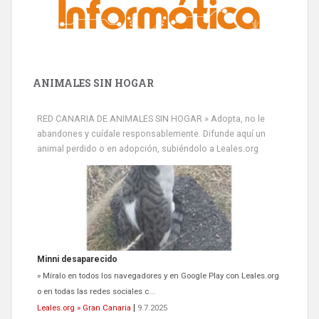
ANIMALES SIN HOGAR
RED CANARIA DE ANIMALES SIN HOGAR » Adopta, no le
abandones y cuídale responsablemente. Difunde aquí un
animal perdido o en adopción, subiéndolo a Leales.org
Siami Perdida
Se llama Siami,es hembra de 4 años,esterilizada con marca de
oreja,cariñosa,mimosa pero miedosa,e...
Leales.org » Gran Canaria
|
9.7.2025