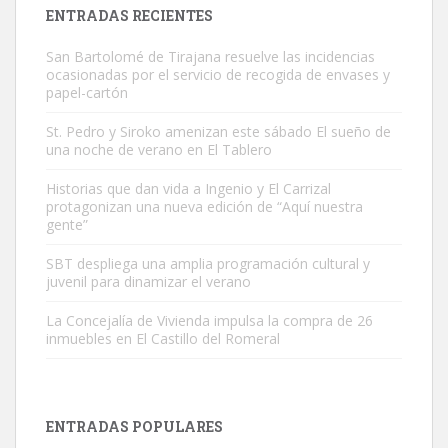
ENTRADAS RECIENTES
San Bartolomé de Tirajana resuelve las incidencias
ocasionadas por el servicio de recogida de envases y
papel-cartón
St. Pedro y Siroko amenizan este sábado El sueño de
una noche de verano en El Tablero
Adopción urgente
Busco adopción responsable para mi perra. Pastor alemán,
Historias que dan vida a Ingenio y El Carrizal
protagonizan una nueva edición de “Aquí nuestra
hembra, 4 años. Por motivos personales ...
gente”
Leales.org » Gran Canaria
|
6.7.2025
SBT despliega una amplia programación cultural y
juvenil para dinamizar el verano
La Concejalía de Vivienda impulsa la compra de 26
inmuebles en El Castillo del Romeral
SHIBA PERDIDO AVDA JOSE MESA Y LOPEZ
PERRO MACHO RAZA SHIBA CON MICROCHIP PERDIDO HOY
ENTRADAS POPULARES
06/07/2025 ZONA MESA Y LOPEZ. ES MUY ASUSTADIZO