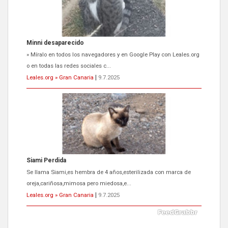
Siami Perdida
Se llama Siami,es hembra de 4 años,esterilizada con marca de
oreja,cariñosa,mimosa pero miedosa,e...
Leales.org » Gran Canaria
|
9.7.2025
ADOPCIÓN URGENTE GATA TEROR GRAN CANARIA
El ayuntamiento se va a llevar a Los Gatos callejeros de la zona los
próximos días, ella incluida...
Leales.org » Gran Canaria
|
9.7.2025