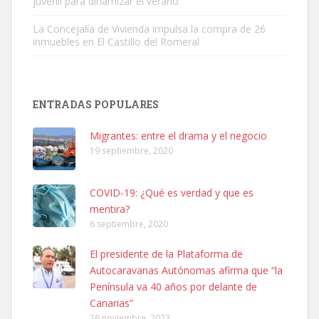
juvenil para dinamizar el verano
La Concejalía de Vivienda impulsa la compra de 26
inmuebles en El Castillo del Romeral
SHIBA PERDIDO AVDA JOSE MESA Y LOPEZ
PERRO MACHO RAZA SHIBA CON MICROCHIP PERDIDO HOY
ENTRADAS POPULARES
06/07/2025 ZONA MESA Y LOPEZ. ES MUY ASUSTADIZO
Leales.org » Gran Canaria
|
6.7.2025
Migrantes: entre el drama y el negocio
19 septiembre, 2020
COVID-19: ¿Qué es verdad y que es
mentira?
6 septiembre, 2020
Ninfa perdida
El presidente de la Plataforma de
El día 5 se los perdió una ninfa papillera, asustada tiene miedo a la
Autocaravanas Autónomas afirma que “la
calle, se perdió por la zon...
Península va 40 años por delante de
Leales.org » Gran Canaria
|
6.7.2025
Canarias”
26 noviembre, 2023