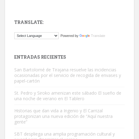
TRANSLATE:
Gato manso encontrado
Powered by
Translate
Este gato macho ha aparecido en la calle hace menos de un mes,
es muy manso y extremadamente cari...
Leales.org » Gran Canaria
|
9.7.2025
ENTRADAS RECIENTES
San Bartolomé de Tirajana resuelve las incidencias
ocasionadas por el servicio de recogida de envases y
papel-cartón
St. Pedro y Siroko amenizan este sábado El sueño de
una noche de verano en El Tablero
Adopción urgente
Busco adopción responsable para mi perra. Pastor alemán,
Historias que dan vida a Ingenio y El Carrizal
protagonizan una nueva edición de “Aquí nuestra
hembra, 4 años. Por motivos personales ...
gente”
Leales.org » Gran Canaria
|
6.7.2025
SBT despliega una amplia programación cultural y