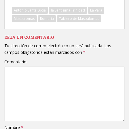
Antonio Santa Lucía
la Santísima Trinidad
La Vara
Maspalomas
Romeria
Tablero de Maspalomas
DEJA UN COMENTARIO
Tu dirección de correo electrónico no será publicada.
Los
campos obligatorios están marcados con
*
Comentario
Nombre
*