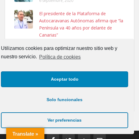
6 septiembre, 2020
Ninfa perdida
El presidente de la Plataforma de
El día 5 se los perdió una ninfa papillera, asustada tiene miedo a la
Autocaravanas Autónomas afirma que “la
calle, se perdió por la zon...
Península va 40 años por delante de
Leales.org » Gran Canaria
|
6.7.2025
Canarias”
26 noviembre, 2023
Utilizamos cookies para optimizar nuestro sitio web y
SOY HOMOSEXUAL
nuestro servicio.
Política de cookies
27 mayo, 2017
Ariel Solano : La vida en correspondencia
Aceptar todo
Adopcion
con los planetas
Busco casa de acogida para mi perrita ya que por temas de trabajo
13 septiembre, 2017
no la puedo tener. Solo gente r...
Solo funcionales
Leales.org » Gran Canaria
|
4.7.2025
Ver preferencias
Translate »