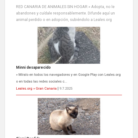
RED CANARIA DE ANIMALES SIN HOGAR » Adopta, no le
abandones y cuídale responsablemente. Difunde aquí un
animal perdido o en adopción, subiéndolo a Leales.org
Siami Perdida
Se llama Siami,es hembra de 4 años,esterilizada con marca de
oreja,cariñosa,mimosa pero miedosa,e...
Leales.org » Gran Canaria
|
9.7.2025