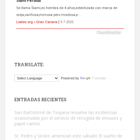
ADOPCIÓN URGENTE GATA TEROR GRAN CANARIA
El ayuntamiento se va a llevar a Los Gatos callejeros de la zona los
próximos días, ella incluida...
Leales.org » Gran Canaria
|
9.7.2025
TRANSLATE:
Gato manso encontrado
Powered by
Translate
Este gato macho ha aparecido en la calle hace menos de un mes,
es muy manso y extremadamente cari...
Leales.org » Gran Canaria
|
9.7.2025
ENTRADAS RECIENTES
San Bartolomé de Tirajana resuelve las incidencias
ocasionadas por el servicio de recogida de envases y
papel-cartón
St. Pedro y Siroko amenizan este sábado El sueño de