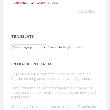
Leales.org » Gran Canaria
|
9.7.2025
TRANSLATE:
Gato manso encontrado
Powered by
Translate
Este gato macho ha aparecido en la calle hace menos de un mes,
es muy manso y extremadamente cari...
Leales.org » Gran Canaria
|
9.7.2025
ENTRADAS RECIENTES
La pasarela “SBT es moda” vuelve a convertir San
Agustín en un gran escaparate de talento y cultura.
San Bartolomé de Tirajana resuelve las incidencias
ocasionadas por el servicio de recogida de envases y
papel-cartón
Adopción urgente
Busco adopción responsable para mi perra. Pastor alemán,
St. Pedro y Siroko amenizan este sábado El sueño de