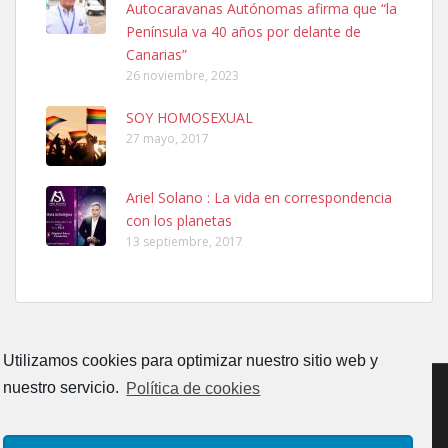
Autocaravanas Autónomas afirma que “la
calle, se perdió por la zon...
Península va 40 años por delante de
Leales.org » Gran Canaria
|
6.7.2025
Canarias”
26 noviembre, 2023
SOY HOMOSEXUAL
27 mayo, 2017
Ariel Solano : La vida en correspondencia
Adopcion
con los planetas
Busco casa de acogida para mi perrita ya que por temas de trabajo
13 septiembre, 2017
no la puedo tener. Solo gente r...
Leales.org » Gran Canaria
|
4.7.2025
Utilizamos cookies para optimizar nuestro sitio web y
nuestro servicio.
Política de cookies
Gata joven encontrada