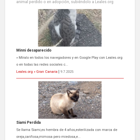
animal perdido o en adopción, subiéndolo a Leales.org
Siami Perdida
Se llama Siami,es hembra de 4 años,esterilizada con marca de
oreja,cariñosa,mimosa pero miedosa,e...
Leales.org » Gran Canaria
|
9.7.2025
ADOPCIÓN URGENTE GATA TEROR GRAN CANARIA
El ayuntamiento se va a llevar a Los Gatos callejeros de la zona los
próximos días, ella incluida...