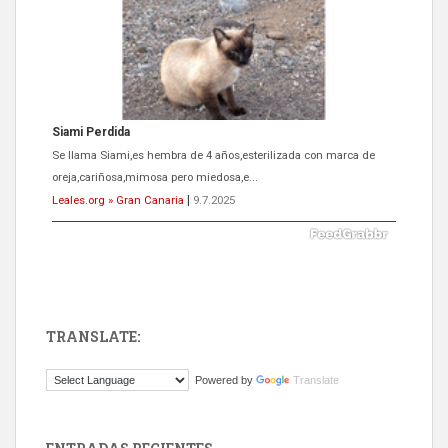
Siami Perdida
Se llama Siami,es hembra de 4 años,esterilizada con marca de
oreja,cariñosa,mimosa pero miedosa,e...
Leales.org » Gran Canaria
|
9.7.2025
TRANSLATE:
ADOPCIÓN URGENTE GATA TEROR GRAN CANARIA
Powered by
Translate
El ayuntamiento se va a llevar a Los Gatos callejeros de la zona los
próximos días, ella incluida...
Leales.org » Gran Canaria
|
9.7.2025