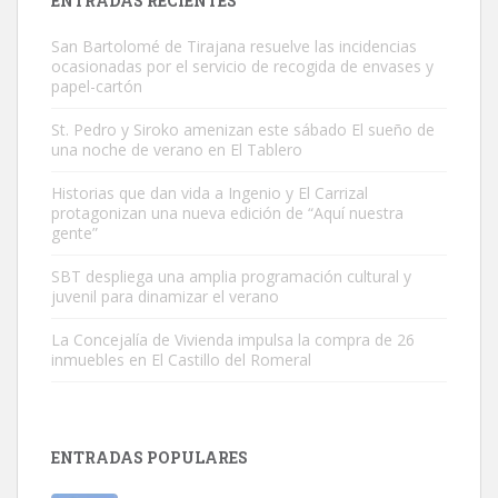
ENTRADAS RECIENTES
San Bartolomé de Tirajana resuelve las incidencias
ocasionadas por el servicio de recogida de envases y
papel-cartón
St. Pedro y Siroko amenizan este sábado El sueño de
una noche de verano en El Tablero
Gato manso encontrado
Este gato macho ha aparecido en la calle hace menos de un mes,
Historias que dan vida a Ingenio y El Carrizal
protagonizan una nueva edición de “Aquí nuestra
es muy manso y extremadamente cari...
gente”
Leales.org » Gran Canaria
|
9.7.2025
SBT despliega una amplia programación cultural y
juvenil para dinamizar el verano
La Concejalía de Vivienda impulsa la compra de 26
inmuebles en El Castillo del Romeral
Adopción urgente
Busco adopción responsable para mi perra. Pastor alemán,
ENTRADAS POPULARES
hembra, 4 años. Por motivos personales ...
Leales.org » Gran Canaria
|
6.7.2025