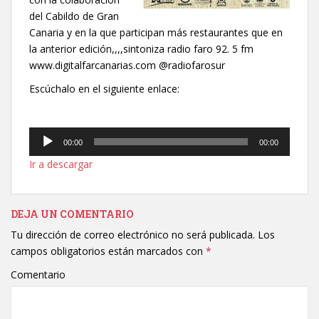
del Cabildo de Gran
Canaria y en la que participan más restaurantes que en
la anterior edición,,,,sintoniza radio faro 92. 5 fm
www.digitalfarcanarias.com @radiofarosur
Escúchalo en el siguiente enlace:
Reproductor
00:00
00:00
de
Ir a descargar
audio
DEJA UN COMENTARIO
Tu dirección de correo electrónico no será publicada.
Los
campos obligatorios están marcados con
*
Comentario