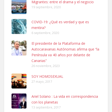
Migrantes: entre el drama y el negocio
19 septiembre, 2020
COVID-19: ¿Qué es verdad y que es
mentira?
6 septiembre, 2020
SHIBA PERDIDO AVDA JOSE MESA Y LOPEZ
El presidente de la Plataforma de
PERRO MACHO RAZA SHIBA CON MICROCHIP PERDIDO HOY
Autocaravanas Autónomas afirma que “la
06/07/2025 ZONA MESA Y LOPEZ. ES MUY ASUSTADIZO
Península va 40 años por delante de
Leales.org » Gran Canaria
|
6.7.2025
Canarias”
26 noviembre, 2023
SOY HOMOSEXUAL
27 mayo, 2017
Ariel Solano : La vida en correspondencia
Ninfa perdida
con los planetas
El día 5 se los perdió una ninfa papillera, asustada tiene miedo a la
13 septiembre, 2017
calle, se perdió por la zon...