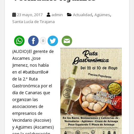
,
,
23 mayo, 2017
admin
Actualidad
Agüimes
Santa Lucía de Tirajana
0
(AUDIO)El gerente de
Ascames ,Jose
Jimenez, nos habla
en el #batiburrillo#
de la 2.ª Ruta
Gastronómica por el
día de Canarias que
organizan las
asociaciones de
empresarios de
Vecindario (Ascoive)
y Agüimes (Ascames)
con la colaboración