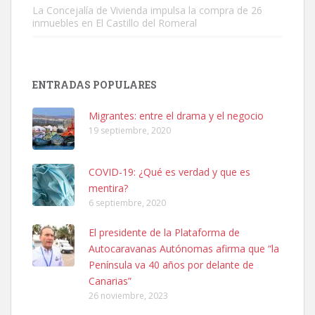
La Concejalía de Vivienda impulsa la compra de 26
inmuebles en El Castillo del Romeral
SHIBA PERDIDO AVDA JOSE MESA Y LOPEZ
PERRO MACHO RAZA SHIBA CON MICROCHIP PERDIDO HOY
ENTRADAS POPULARES
06/07/2025 ZONA MESA Y LOPEZ. ES MUY ASUSTADIZO
Leales.org » Gran Canaria
|
6.7.2025
Migrantes: entre el drama y el negocio
19 septiembre, 2020
COVID-19: ¿Qué es verdad y que es
mentira?
6 septiembre, 2020
Ninfa perdida
El presidente de la Plataforma de
El día 5 se los perdió una ninfa papillera, asustada tiene miedo a la
Autocaravanas Autónomas afirma que “la
calle, se perdió por la zon...
Península va 40 años por delante de
Leales.org » Gran Canaria
|
6.7.2025
Canarias”
26 noviembre, 2023