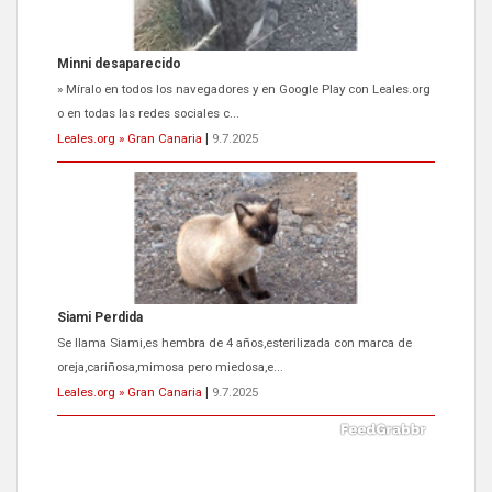
Siami Perdida
Se llama Siami,es hembra de 4 años,esterilizada con marca de
oreja,cariñosa,mimosa pero miedosa,e...
Leales.org » Gran Canaria
|
9.7.2025
ADOPCIÓN URGENTE GATA TEROR GRAN CANARIA
El ayuntamiento se va a llevar a Los Gatos callejeros de la zona los
próximos días, ella incluida...
Leales.org » Gran Canaria
|
9.7.2025