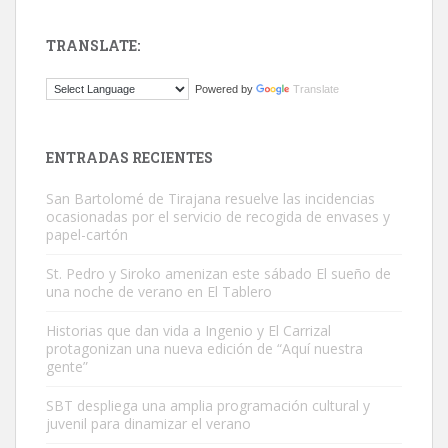
TRANSLATE:
Gato manso encontrado
Powered by
Translate
Este gato macho ha aparecido en la calle hace menos de un mes,
es muy manso y extremadamente cari...
Leales.org » Gran Canaria
|
9.7.2025
ENTRADAS RECIENTES
San Bartolomé de Tirajana resuelve las incidencias
ocasionadas por el servicio de recogida de envases y
papel-cartón
St. Pedro y Siroko amenizan este sábado El sueño de
una noche de verano en El Tablero
Adopción urgente
Busco adopción responsable para mi perra. Pastor alemán,
Historias que dan vida a Ingenio y El Carrizal
protagonizan una nueva edición de “Aquí nuestra
hembra, 4 años. Por motivos personales ...
gente”
Leales.org » Gran Canaria
|
6.7.2025
SBT despliega una amplia programación cultural y
juvenil para dinamizar el verano