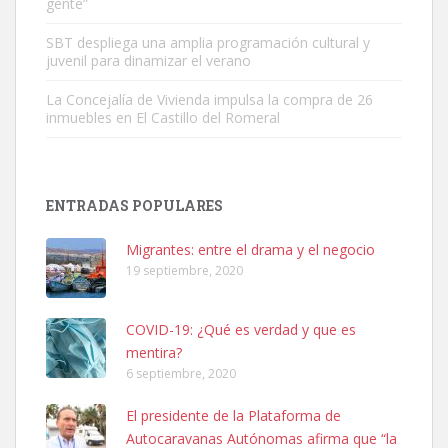
gente”
Leales.org » Gran Canaria
|
9.7.2025
SBT despliega una amplia programación cultural y
juvenil para dinamizar el verano
La Concejalía de Vivienda impulsa la compra de 26
inmuebles en El Castillo del Romeral
Adopción urgente
Busco adopción responsable para mi perra. Pastor alemán,
ENTRADAS POPULARES
hembra, 4 años. Por motivos personales ...
Leales.org » Gran Canaria
|
6.7.2025
Migrantes: entre el drama y el negocio
19 septiembre, 2020
COVID-19: ¿Qué es verdad y que es
mentira?
6 septiembre, 2020
SHIBA PERDIDO AVDA JOSE MESA Y LOPEZ
El presidente de la Plataforma de
PERRO MACHO RAZA SHIBA CON MICROCHIP PERDIDO HOY
Autocaravanas Autónomas afirma que “la
06/07/2025 ZONA MESA Y LOPEZ. ES MUY ASUSTADIZO