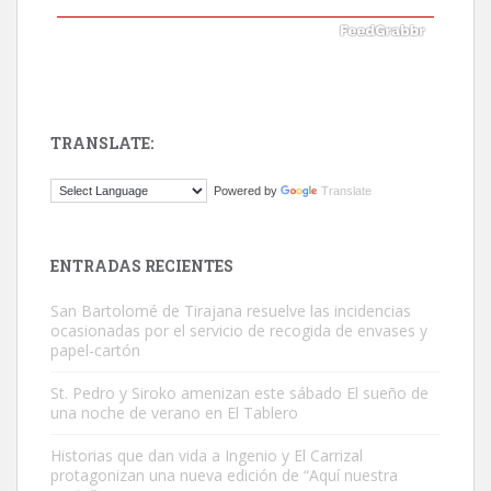
TRANSLATE:
ADOPCIÓN URGENTE GATA TEROR GRAN CANARIA
Powered by
Translate
El ayuntamiento se va a llevar a Los Gatos callejeros de la zona los
próximos días, ella incluida...
Leales.org » Gran Canaria
|
9.7.2025
ENTRADAS RECIENTES
San Bartolomé de Tirajana resuelve las incidencias
ocasionadas por el servicio de recogida de envases y
papel-cartón
St. Pedro y Siroko amenizan este sábado El sueño de
una noche de verano en El Tablero
Gato manso encontrado
Este gato macho ha aparecido en la calle hace menos de un mes,
Historias que dan vida a Ingenio y El Carrizal
protagonizan una nueva edición de “Aquí nuestra
es muy manso y extremadamente cari...