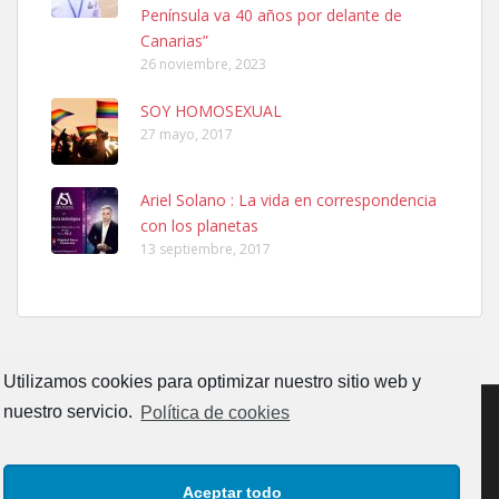
Península va 40 años por delante de
Leales.org » Gran Canaria
|
6.7.2025
Canarias”
26 noviembre, 2023
SOY HOMOSEXUAL
27 mayo, 2017
Ariel Solano : La vida en correspondencia
Ninfa perdida
con los planetas
El día 5 se los perdió una ninfa papillera, asustada tiene miedo a la
13 septiembre, 2017
calle, se perdió por la zon...
Leales.org » Gran Canaria
|
6.7.2025
Utilizamos cookies para optimizar nuestro sitio web y
nuestro servicio.
Política de cookies
Adopcion
CONTACTO
AVISO LEGAL
POLÍTICA DE PRIVACIDAD
Busco casa de acogida para mi perrita ya que por temas de trabajo
Aceptar todo