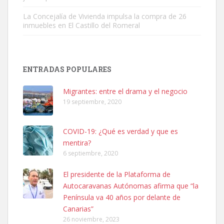
La Concejalía de Vivienda impulsa la compra de 26
inmuebles en El Castillo del Romeral
SHIBA PERDIDO AVDA JOSE MESA Y LOPEZ
PERRO MACHO RAZA SHIBA CON MICROCHIP PERDIDO HOY
ENTRADAS POPULARES
06/07/2025 ZONA MESA Y LOPEZ. ES MUY ASUSTADIZO
Leales.org » Gran Canaria
|
6.7.2025
Migrantes: entre el drama y el negocio
19 septiembre, 2020
COVID-19: ¿Qué es verdad y que es
mentira?
6 septiembre, 2020
Ninfa perdida
El presidente de la Plataforma de
El día 5 se los perdió una ninfa papillera, asustada tiene miedo a la
Autocaravanas Autónomas afirma que “la
calle, se perdió por la zon...
Península va 40 años por delante de
Leales.org » Gran Canaria
|
6.7.2025
Canarias”
26 noviembre, 2023