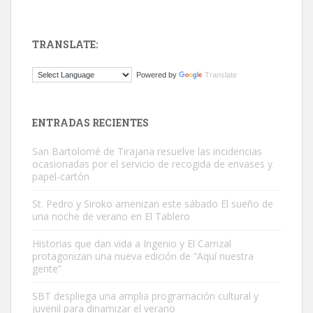
TRANSLATE:
Gato manso encontrado
Powered by
Translate
Este gato macho ha aparecido en la calle hace menos de un mes,
es muy manso y extremadamente cari...
Leales.org » Gran Canaria
|
9.7.2025
ENTRADAS RECIENTES
San Bartolomé de Tirajana resuelve las incidencias
ocasionadas por el servicio de recogida de envases y
papel-cartón
St. Pedro y Siroko amenizan este sábado El sueño de
una noche de verano en El Tablero
Adopción urgente
Busco adopción responsable para mi perra. Pastor alemán,
Historias que dan vida a Ingenio y El Carrizal
protagonizan una nueva edición de “Aquí nuestra
hembra, 4 años. Por motivos personales ...
gente”
Leales.org » Gran Canaria
|
6.7.2025
SBT despliega una amplia programación cultural y
juvenil para dinamizar el verano