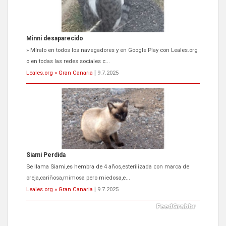
Siami Perdida
Se llama Siami,es hembra de 4 años,esterilizada con marca de
oreja,cariñosa,mimosa pero miedosa,e...
Leales.org » Gran Canaria
|
9.7.2025
ADOPCIÓN URGENTE GATA TEROR GRAN CANARIA
El ayuntamiento se va a llevar a Los Gatos callejeros de la zona los
próximos días, ella incluida...
Leales.org » Gran Canaria
|
9.7.2025