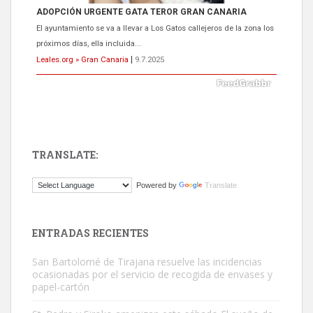
Gato manso encontrado
Este gato macho ha aparecido en la calle hace menos de un mes,
es muy manso y extremadamente cari...
Leales.org » Gran Canaria
|
9.7.2025
TRANSLATE:
Powered by
Translate
Adopción urgente
ENTRADAS RECIENTES
Busco adopción responsable para mi perra. Pastor alemán,
hembra, 4 años. Por motivos personales ...
San Bartolomé de Tirajana resuelve las incidencias
Leales.org » Gran Canaria
|
6.7.2025
ocasionadas por el servicio de recogida de envases y
papel-cartón