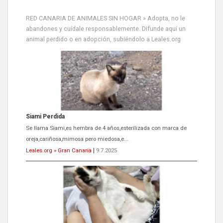
RED CANARIA DE ANIMALES SIN HOGAR » Adopta, no le
abandones y cuídale responsablemente. Difunde aquí un
Siami Perdida
animal perdido o en adopción, subiéndolo a Leales.org
Se llama Siami,es hembra de 4 años,esterilizada con marca de
oreja,cariñosa,mimosa pero miedosa,e...
Leales.org » Gran Canaria
|
9.7.2025
ADOPCIÓN URGENTE GATA TEROR GRAN CANARIA
El ayuntamiento se va a llevar a Los Gatos callejeros de la zona los
próximos días, ella incluida...
Leales.org » Gran Canaria
|
9.7.2025