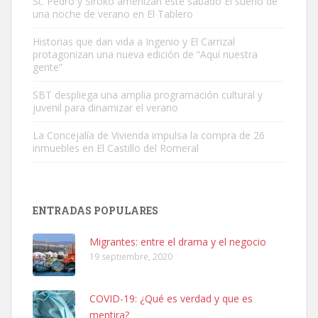
St. Pedro y Siroko amenizan este sábado El sueño de
una noche de verano en El Tablero
Historias que dan vida a Ingenio y El Carrizal
protagonizan una nueva edición de “Aquí nuestra
gente”
SHIBA PERDIDO AVDA JOSE MESA Y LOPEZ
PERRO MACHO RAZA SHIBA CON MICROCHIP PERDIDO HOY
SBT despliega una amplia programación cultural y
06/07/2025 ZONA MESA Y LOPEZ. ES MUY ASUSTADIZO
juvenil para dinamizar el verano
Leales.org » Gran Canaria
|
6.7.2025
La Concejalía de Vivienda impulsa la compra de 26
inmuebles en El Castillo del Romeral
ENTRADAS POPULARES
Ninfa perdida
Migrantes: entre el drama y el negocio
El día 5 se los perdió una ninfa papillera, asustada tiene miedo a la
19 septiembre, 2020
calle, se perdió por la zon...
Leales.org » Gran Canaria
|
6.7.2025
COVID-19: ¿Qué es verdad y que es
mentira?