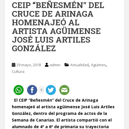
CEIP “BEÑESMÉN” DEL
CRUCE DE ARINAGA
HOMENAJEÓ AL
ARTISTA AGÜIMENSE
JOSÉ LUIS ARTILES
GONZÁLEZ
,
,
29 mayo, 2018
admin
Actualidad
Agüimes
Cultura
0
El CEIP “Beñesmén” del Cruce de Arinaga
homenajeó al artista agüimense José Luis Artiles
González, dentro del programa de actos de la
Semana de Canarias.
El artista
compartió con el
alumnado de 4º a 6º de primaria su trayectoria