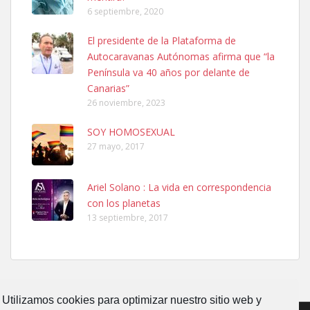
6 septiembre, 2020
El presidente de la Plataforma de
Autocaravanas Autónomas afirma que “la
Península va 40 años por delante de
Adopcion
Canarias”
Busco casa de acogida para mi perrita ya que por temas de trabajo
26 noviembre, 2023
no la puedo tener. Solo gente r...
Leales.org » Gran Canaria
|
4.7.2025
SOY HOMOSEXUAL
27 mayo, 2017
Ariel Solano : La vida en correspondencia
con los planetas
13 septiembre, 2017
Gata joven encontrada
Gata joven encontrada en zona calle San Bernardo de Las Palmas
de Gran Canaria. Es una gata castr...
Leales.org » Gran Canaria
|
4.7.2025
Utilizamos cookies para optimizar nuestro sitio web y