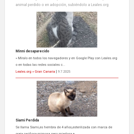
animal perdido o en adopción, subiéndolo a Leales.org
Siami Perdida
Se llama Siami,es hembra de 4 años,esterilizada con marca de
oreja,cariñosa,mimosa pero miedosa,e...
Leales.org » Gran Canaria
|
9.7.2025
ADOPCIÓN URGENTE GATA TEROR GRAN CANARIA
El ayuntamiento se va a llevar a Los Gatos callejeros de la zona los
próximos días, ella incluida...