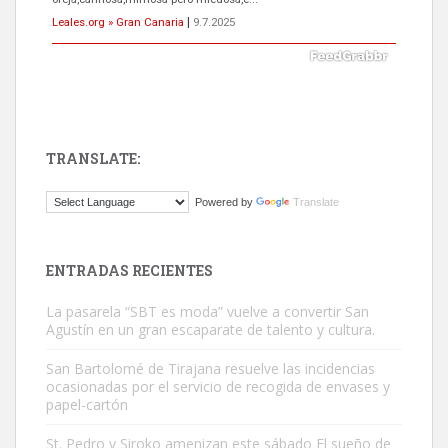
Leales.org » Gran Canaria
|
9.7.2025
TRANSLATE:
Gato manso encontrado
Powered by
Translate
Este gato macho ha aparecido en la calle hace menos de un mes,
es muy manso y extremadamente cari...
Leales.org » Gran Canaria
|
9.7.2025
ENTRADAS RECIENTES
La pasarela “SBT es moda” vuelve a convertir San
Agustín en un gran escaparate de talento y cultura.
San Bartolomé de Tirajana resuelve las incidencias
ocasionadas por el servicio de recogida de envases y
papel-cartón
Adopción urgente
Busco adopción responsable para mi perra. Pastor alemán,
St. Pedro y Siroko amenizan este sábado El sueño de