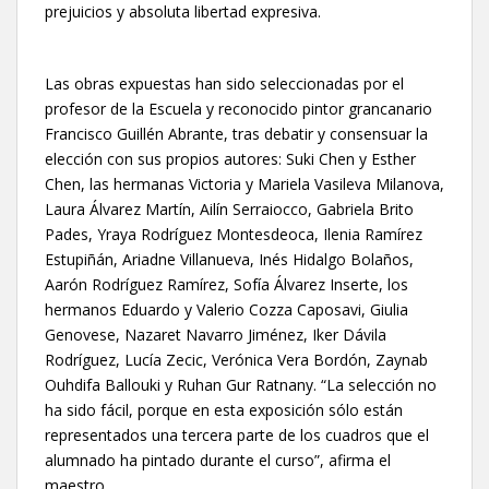
prejuicios y absoluta libertad expresiva.
Las obras expuestas han sido seleccionadas por el
profesor de la Escuela y reconocido pintor grancanario
Francisco Guillén Abrante, tras debatir y consensuar la
elección con sus propios autores: Suki Chen y Esther
Chen, las hermanas Victoria y Mariela Vasileva Milanova,
Laura Álvarez Martín, Ailín Serraiocco, Gabriela Brito
Pades, Yraya Rodríguez Montesdeoca, Ilenia Ramírez
Estupiñán, Ariadne Villanueva, Inés Hidalgo Bolaños,
Aarón Rodríguez Ramírez, Sofía Álvarez Inserte, los
hermanos Eduardo y Valerio Cozza Caposavi, Giulia
Genovese, Nazaret Navarro Jiménez, Iker Dávila
Rodríguez, Lucía Zecic, Verónica Vera Bordón, Zaynab
Ouhdifa Ballouki y Ruhan Gur Ratnany. “La selección no
ha sido fácil, porque en esta exposición sólo están
representados una tercera parte de los cuadros que el
alumnado ha pintado durante el curso”, afirma el
maestro.