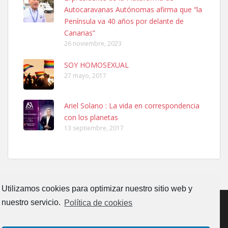
El día 5 se los perdió una ninfa papillera, asustada tiene miedo a la
Autocaravanas Autónomas afirma que “la
calle, se perdió por la zon...
Península va 40 años por delante de
Leales.org » Gran Canaria
|
6.7.2025
Canarias”
26 noviembre, 2023
SOY HOMOSEXUAL
27 mayo, 2017
Ariel Solano : La vida en correspondencia
Adopcion
con los planetas
Busco casa de acogida para mi perrita ya que por temas de trabajo
13 septiembre, 2017
no la puedo tener. Solo gente r...
Leales.org » Gran Canaria
|
4.7.2025
Utilizamos cookies para optimizar nuestro sitio web y
nuestro servicio.
Política de cookies
Gata joven encontrada