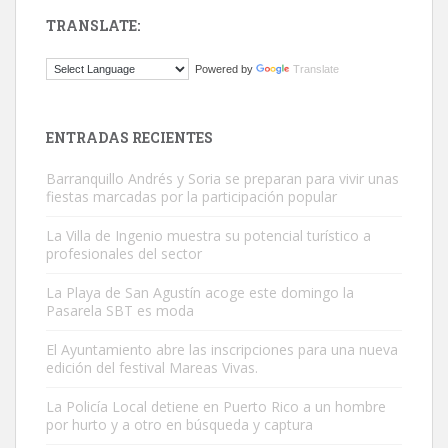
TRANSLATE:
ADOPCIÓN URGENTE GATA TEROR GRAN CANARIA
Powered by
Translate
El ayuntamiento se va a llevar a Los Gatos callejeros de la zona los
próximos días, ella incluida...
Leales.org » Gran Canaria
|
9.7.2025
ENTRADAS RECIENTES
Barranquillo Andrés y Soria se preparan para vivir unas
fiestas marcadas por la participación popular
La Villa de Ingenio muestra su potencial turístico a
profesionales del sector
Gato manso encontrado
La Playa de San Agustín acoge este domingo la
Este gato macho ha aparecido en la calle hace menos de un mes,
Pasarela SBT es moda
es muy manso y extremadamente cari...
El Ayuntamiento abre las inscripciones para una nueva
Leales.org » Gran Canaria
|
9.7.2025
edición del festival Mareas Vivas.
La Policía Local detiene en Puerto Rico a un hombre
por hurto y a otro en búsqueda y captura