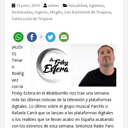
,
,
12 junio, 2019
admin
Actualidad
Agüimes
,
,
,
,
Destacadas
Ingenio
Mogán
San Bartolomé de Tirajana
Santa Lucía de Tirajana
0
(AUDI
O)
Tenar
o
Rodríg
uez
con la
Frisky Esfera en el #batiburrillo nos trae una semana
más las últimas noticias de la televisión y plataformas
digitales. Lo último sobre el grupo musical Parchís o
Rafaela Carrá que se lanzan a las plataformas digitales
o los realities que se llevan acabo en España acabando
con los estrenos de esta semana. Sintoniza Radio Faro