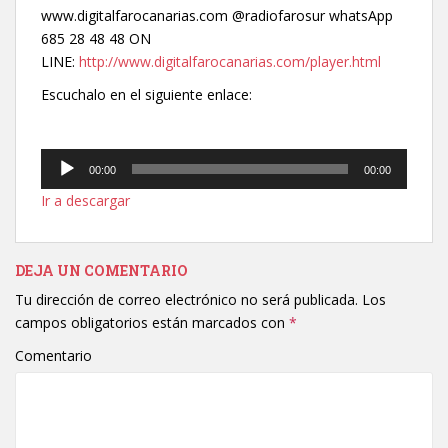
www.digitalfarocanarias.com @radiofarosur whatsApp
685 28 48 48 ON
LINE:
http://www.digitalfarocanarias.com/player.html
Escuchalo en el siguiente enlace:
Reproductor
00:00
00:00
de
Ir a descargar
audio
DEJA UN COMENTARIO
Tu dirección de correo electrónico no será publicada.
Los
campos obligatorios están marcados con
*
Comentario