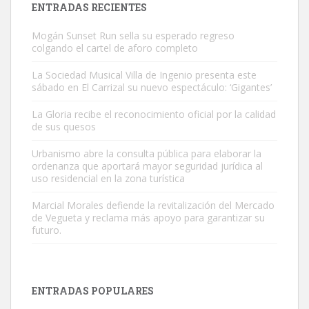
ENTRADAS RECIENTES
Mogán Sunset Run sella su esperado regreso
colgando el cartel de aforo completo
La Sociedad Musical Villa de Ingenio presenta este
sábado en El Carrizal su nuevo espectáculo: ‘Gigantes’
Gato manso encontrado
La Gloria recibe el reconocimiento oficial por la calidad
Este gato macho ha aparecido en la calle hace menos de un mes,
de sus quesos
es muy manso y extremadamente cari...
Urbanismo abre la consulta pública para elaborar la
Leales.org » Gran Canaria
|
9.7.2025
ordenanza que aportará mayor seguridad jurídica al
uso residencial en la zona turística
Marcial Morales defiende la revitalización del Mercado
de Vegueta y reclama más apoyo para garantizar su
futuro.
Adopción urgente
Busco adopción responsable para mi perra. Pastor alemán,
ENTRADAS POPULARES
hembra, 4 años. Por motivos personales ...