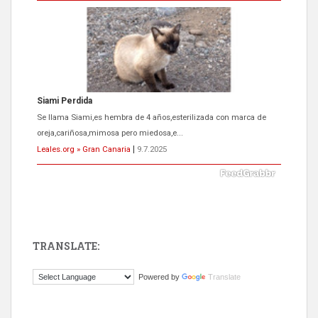
Siami Perdida
Se llama Siami,es hembra de 4 años,esterilizada con marca de
oreja,cariñosa,mimosa pero miedosa,e...
Leales.org » Gran Canaria
|
9.7.2025
TRANSLATE:
ADOPCIÓN URGENTE GATA TEROR GRAN CANARIA
Powered by
Translate
El ayuntamiento se va a llevar a Los Gatos callejeros de la zona los
próximos días, ella incluida...
Leales.org » Gran Canaria
|
9.7.2025