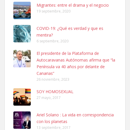
Leales.org » Gran Canaria
|
6.7.2025
Migrantes: entre el drama y el negocio
19 septiembre, 2020
COVID-19: ¿Qué es verdad y que es
mentira?
6 septiembre, 2020
SHIBA PERDIDO AVDA JOSE MESA Y LOPEZ
El presidente de la Plataforma de
PERRO MACHO RAZA SHIBA CON MICROCHIP PERDIDO HOY
Autocaravanas Autónomas afirma que “la
06/07/2025 ZONA MESA Y LOPEZ. ES MUY ASUSTADIZO
Península va 40 años por delante de
Leales.org » Gran Canaria
|
6.7.2025
Canarias”
26 noviembre, 2023
SOY HOMOSEXUAL
27 mayo, 2017
Ariel Solano : La vida en correspondencia
Ninfa perdida
con los planetas
El día 5 se los perdió una ninfa papillera, asustada tiene miedo a la
13 septiembre, 2017
calle, se perdió por la zon...