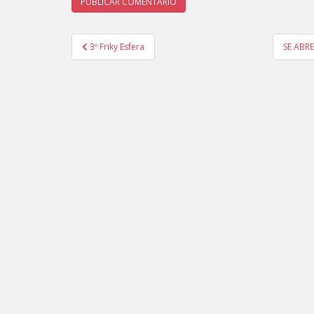
3º Friky Esfera
SE ABR
Navegación de entradas