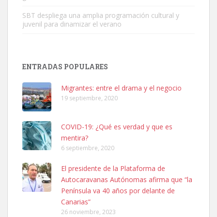
SBT despliega una amplia programación cultural y
juvenil para dinamizar el verano
Adopción urgente
Busco adopción responsable para mi perra. Pastor alemán,
ENTRADAS POPULARES
hembra, 4 años. Por motivos personales ...
Leales.org » Gran Canaria
|
6.7.2025
Migrantes: entre el drama y el negocio
19 septiembre, 2020
COVID-19: ¿Qué es verdad y que es
mentira?
6 septiembre, 2020
SHIBA PERDIDO AVDA JOSE MESA Y LOPEZ
El presidente de la Plataforma de
PERRO MACHO RAZA SHIBA CON MICROCHIP PERDIDO HOY
Autocaravanas Autónomas afirma que “la
06/07/2025 ZONA MESA Y LOPEZ. ES MUY ASUSTADIZO
Península va 40 años por delante de
Leales.org » Gran Canaria
|
6.7.2025
Canarias”
26 noviembre, 2023