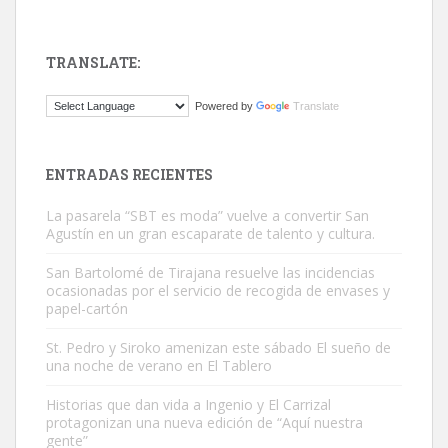
TRANSLATE:
ADOPCIÓN URGENTE GATA TEROR GRAN CANARIA
Powered by
Translate
El ayuntamiento se va a llevar a Los Gatos callejeros de la zona los
próximos días, ella incluida...
Leales.org » Gran Canaria
|
9.7.2025
ENTRADAS RECIENTES
La pasarela “SBT es moda” vuelve a convertir San
Agustín en un gran escaparate de talento y cultura.
San Bartolomé de Tirajana resuelve las incidencias
ocasionadas por el servicio de recogida de envases y
papel-cartón
Gato manso encontrado
Este gato macho ha aparecido en la calle hace menos de un mes,
St. Pedro y Siroko amenizan este sábado El sueño de
una noche de verano en El Tablero
es muy manso y extremadamente cari...
Leales.org » Gran Canaria
|
9.7.2025
Historias que dan vida a Ingenio y El Carrizal
protagonizan una nueva edición de “Aquí nuestra
gente”