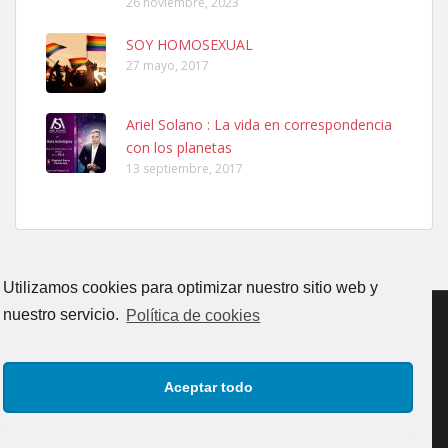
26 noviembre, 2023
SOY HOMOSEXUAL
27 mayo, 2017
Ariel Solano : La vida en correspondencia
Ninfa perdida
con los planetas
El día 5 se los perdió una ninfa papillera, asustada tiene miedo a la
13 septiembre, 2017
calle, se perdió por la zon...
Leales.org » Gran Canaria
|
6.7.2025
Utilizamos cookies para optimizar nuestro sitio web y
nuestro servicio.
Política de cookies
Adopcion
CONTACTO
AVISO LEGAL
POLÍTICA DE PRIVACIDAD
Busco casa de acogida para mi perrita ya que por temas de trabajo
Aceptar todo
no la puedo tener. Solo gente r...
POLÍTICA DE COOKIES (UE)
Leales.org » Gran Canaria
|
4.7.2025
Copyrigth: Comunicaciones y Eventos Faro Canarias, S.L.U.