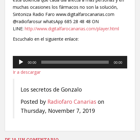
muchas ocasiones los fármacos no son la solución,
Sintoniza Radio Faro www.digitalfarocanarias.com
@radiofarosur whatsApp 685 28 48 48 ON
LINE:
http://www.digitalfarocanarias.com/player.html
Escuchalo en el siguiente enlace:
Reproductor
00:00
00:00
de
Ir a descargar
audio
Los secretos de Gonzalo
Posted by
Radiofaro Canarias
on
Thursday, November 7, 2019
DEJA UN COMENTARIO