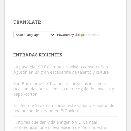
TRANSLATE:
ADOPCIÓN URGENTE GATA TEROR GRAN CANARIA
Powered by
Translate
El ayuntamiento se va a llevar a Los Gatos callejeros de la zona los
próximos días, ella incluida...
Leales.org » Gran Canaria
|
9.7.2025
ENTRADAS RECIENTES
La pasarela “SBT es moda” vuelve a convertir San
Agustín en un gran escaparate de talento y cultura.
San Bartolomé de Tirajana resuelve las incidencias
ocasionadas por el servicio de recogida de envases y
papel-cartón
Gato manso encontrado
Este gato macho ha aparecido en la calle hace menos de un mes,
St. Pedro y Siroko amenizan este sábado El sueño de
una noche de verano en El Tablero
es muy manso y extremadamente cari...
Leales.org » Gran Canaria
|
9.7.2025
Historias que dan vida a Ingenio y El Carrizal
protagonizan una nueva edición de “Aquí nuestra