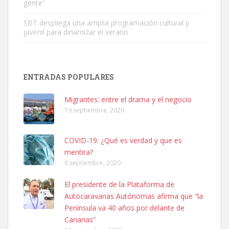
gente”
SBT despliega una amplia programación cultural y
juvenil para dinamizar el verano
Adopción urgente
Busco adopción responsable para mi perra. Pastor alemán,
ENTRADAS POPULARES
hembra, 4 años. Por motivos personales ...
Leales.org » Gran Canaria
|
6.7.2025
Migrantes: entre el drama y el negocio
19 septiembre, 2020
COVID-19: ¿Qué es verdad y que es
mentira?
6 septiembre, 2020
SHIBA PERDIDO AVDA JOSE MESA Y LOPEZ
El presidente de la Plataforma de
PERRO MACHO RAZA SHIBA CON MICROCHIP PERDIDO HOY
Autocaravanas Autónomas afirma que “la
06/07/2025 ZONA MESA Y LOPEZ. ES MUY ASUSTADIZO
Península va 40 años por delante de
Leales.org » Gran Canaria
|
6.7.2025
Canarias”