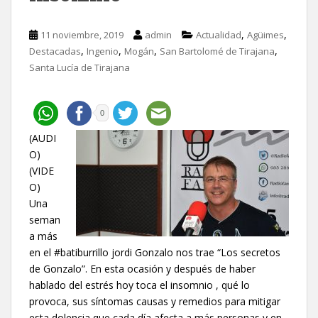
,
,
11 noviembre, 2019
admin
Actualidad
Agüimes
,
,
,
,
Destacadas
Ingenio
Mogán
San Bartolomé de Tirajana
Santa Lucía de Tirajana
0
(AUDI
O)
(VIDE
O)
Una
seman
a más
en el #batiburrillo jordi Gonzalo nos trae “Los secretos
de Gonzalo”. En esta ocasión y después de haber
hablado del estrés hoy toca el insomnio , qué lo
provoca, sus síntomas causas y remedios para mitigar
esta dolencia que cada día afecta a más personas y en