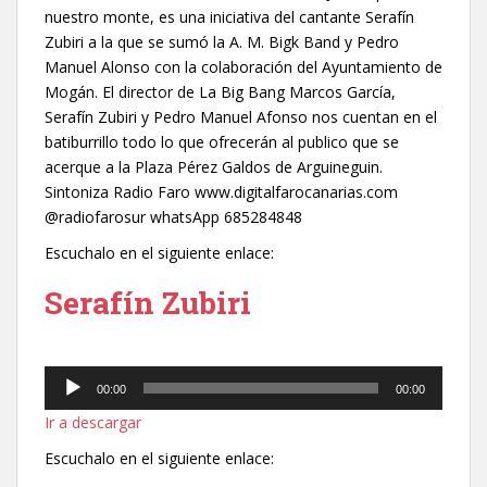
nuestro monte, es una iniciativa del cantante Serafín
Zubiri a la que se sumó la A. M. Bigk Band y Pedro
Manuel Alonso con la colaboración del Ayuntamiento de
Mogán. El director de La Big Bang Marcos García,
Serafín Zubiri y Pedro Manuel Afonso nos cuentan en el
batiburrillo todo lo que ofrecerán al publico que se
acerque a la Plaza Pérez Galdos de Arguineguin.
Sintoniza Radio Faro www.digitalfarocanarias.com
@radiofarosur whatsApp 685284848
Escuchalo en el siguiente enlace:
Serafín Zubiri
Reproductor
00:00
00:00
de
Ir a descargar
audio
Escuchalo en el siguiente enlace: