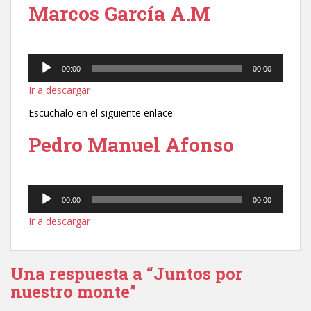
Marcos García A.M
Reproductor
00:00
00:00
de
Ir a descargar
audio
Escuchalo en el siguiente enlace:
Pedro Manuel Afonso
Reproductor
00:00
00:00
de
Ir a descargar
audio
Una respuesta a “Juntos por
nuestro monte”