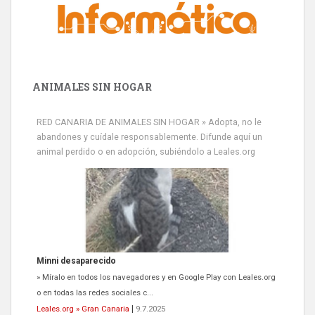
ANIMALES SIN HOGAR
Minni desaparecido
» Míralo en todos los navegadores y en Google Play con Leales.org
RED CANARIA DE ANIMALES SIN HOGAR » Adopta, no le
o en todas las redes sociales c...
abandones y cuídale responsablemente. Difunde aquí un
Leales.org » Gran Canaria
|
9.7.2025
animal perdido o en adopción, subiéndolo a Leales.org
Siami Perdida
Se llama Siami,es hembra de 4 años,esterilizada con marca de
oreja,cariñosa,mimosa pero miedosa,e...
Leales.org » Gran Canaria
|
9.7.2025