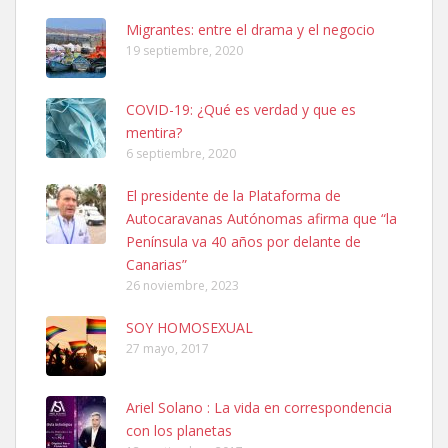
Leales.org » Gran Canaria
|
6.7.2025
Migrantes: entre el drama y el negocio
19 septiembre, 2020
COVID-19: ¿Qué es verdad y que es
mentira?
6 septiembre, 2020
Ninfa perdida
El presidente de la Plataforma de
El día 5 se los perdió una ninfa papillera, asustada tiene miedo a la
Autocaravanas Autónomas afirma que “la
calle, se perdió por la zon...
Península va 40 años por delante de
Leales.org » Gran Canaria
|
6.7.2025
Canarias”
26 noviembre, 2023
SOY HOMOSEXUAL
27 mayo, 2017
Ariel Solano : La vida en correspondencia
Adopcion
con los planetas
Busco casa de acogida para mi perrita ya que por temas de trabajo