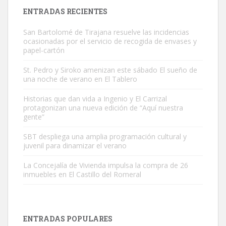
Leales.org » Gran Canaria
|
9.7.2025
ENTRADAS RECIENTES
San Bartolomé de Tirajana resuelve las incidencias
ocasionadas por el servicio de recogida de envases y
papel-cartón
St. Pedro y Siroko amenizan este sábado El sueño de
una noche de verano en El Tablero
Adopción urgente
Busco adopción responsable para mi perra. Pastor alemán,
Historias que dan vida a Ingenio y El Carrizal
protagonizan una nueva edición de “Aquí nuestra
hembra, 4 años. Por motivos personales ...
gente”
Leales.org » Gran Canaria
|
6.7.2025
SBT despliega una amplia programación cultural y
juvenil para dinamizar el verano
La Concejalía de Vivienda impulsa la compra de 26
inmuebles en El Castillo del Romeral
SHIBA PERDIDO AVDA JOSE MESA Y LOPEZ
PERRO MACHO RAZA SHIBA CON MICROCHIP PERDIDO HOY
ENTRADAS POPULARES
06/07/2025 ZONA MESA Y LOPEZ. ES MUY ASUSTADIZO