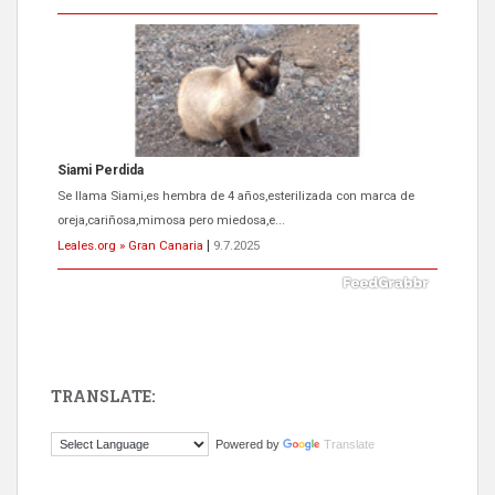
ADOPCIÓN URGENTE GATA TEROR GRAN CANARIA
El ayuntamiento se va a llevar a Los Gatos callejeros de la zona los
próximos días, ella incluida...
Leales.org » Gran Canaria
|
9.7.2025
TRANSLATE:
Gato manso encontrado
Powered by
Translate
Este gato macho ha aparecido en la calle hace menos de un mes,
es muy manso y extremadamente cari...