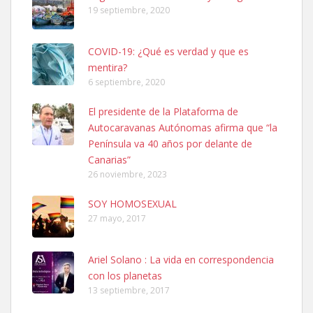
19 septiembre, 2020
COVID-19: ¿Qué es verdad y que es
mentira?
6 septiembre, 2020
SHIBA PERDIDO AVDA JOSE MESA Y LOPEZ
El presidente de la Plataforma de
PERRO MACHO RAZA SHIBA CON MICROCHIP PERDIDO HOY
Autocaravanas Autónomas afirma que “la
06/07/2025 ZONA MESA Y LOPEZ. ES MUY ASUSTADIZO
Península va 40 años por delante de
Leales.org » Gran Canaria
|
6.7.2025
Canarias”
26 noviembre, 2023
SOY HOMOSEXUAL
27 mayo, 2017
Ariel Solano : La vida en correspondencia
Ninfa perdida
con los planetas
El día 5 se los perdió una ninfa papillera, asustada tiene miedo a la
13 septiembre, 2017
calle, se perdió por la zon...
Leales.org » Gran Canaria
|
6.7.2025