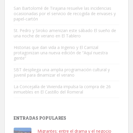
San Bartolomé de Tirajana resuelve las incidencias
ocasionadas por el servicio de recogida de envases y
papel-cartón
St. Pedro y Siroko amenizan este sábado El sueño de
una noche de verano en El Tablero
Gato manso encontrado
Este gato macho ha aparecido en la calle hace menos de un mes,
Historias que dan vida a Ingenio y El Carrizal
protagonizan una nueva edición de “Aquí nuestra
es muy manso y extremadamente cari...
gente”
Leales.org » Gran Canaria
|
9.7.2025
SBT despliega una amplia programación cultural y
juvenil para dinamizar el verano
La Concejalía de Vivienda impulsa la compra de 26
inmuebles en El Castillo del Romeral
Adopción urgente
Busco adopción responsable para mi perra. Pastor alemán,
ENTRADAS POPULARES
hembra, 4 años. Por motivos personales ...
Leales.org » Gran Canaria
|
6.7.2025
Migrantes: entre el drama y el negocio