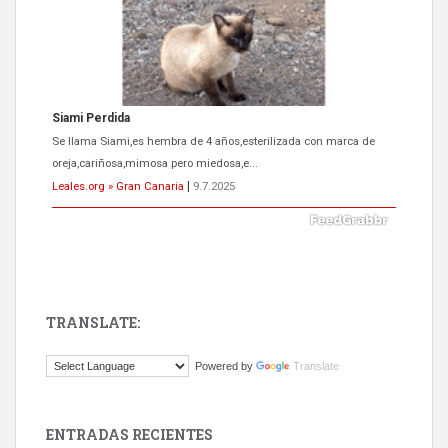
Siami Perdida
Se llama Siami,es hembra de 4 años,esterilizada con marca de
oreja,cariñosa,mimosa pero miedosa,e...
Leales.org » Gran Canaria
|
9.7.2025
TRANSLATE:
ADOPCIÓN URGENTE GATA TEROR GRAN CANARIA
Powered by
Translate
El ayuntamiento se va a llevar a Los Gatos callejeros de la zona los
próximos días, ella incluida...
Leales.org » Gran Canaria
|
9.7.2025
ENTRADAS RECIENTES