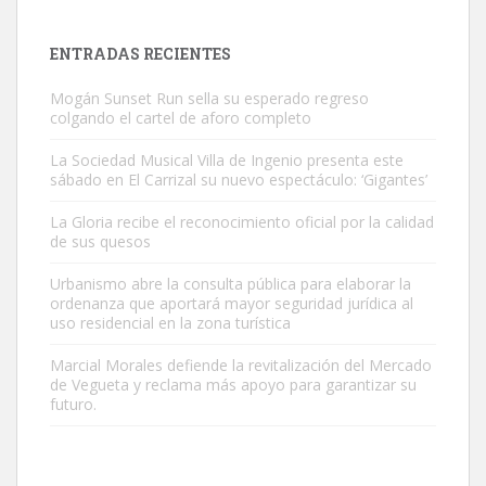
próximos días, ella incluida...
Leales.org » Gran Canaria
|
9.7.2025
ENTRADAS RECIENTES
Mogán Sunset Run sella su esperado regreso
colgando el cartel de aforo completo
La Sociedad Musical Villa de Ingenio presenta este
sábado en El Carrizal su nuevo espectáculo: ‘Gigantes’
Gato manso encontrado
La Gloria recibe el reconocimiento oficial por la calidad
Este gato macho ha aparecido en la calle hace menos de un mes,
de sus quesos
es muy manso y extremadamente cari...
Urbanismo abre la consulta pública para elaborar la
Leales.org » Gran Canaria
|
9.7.2025
ordenanza que aportará mayor seguridad jurídica al
uso residencial en la zona turística
Marcial Morales defiende la revitalización del Mercado
de Vegueta y reclama más apoyo para garantizar su
futuro.
Adopción urgente