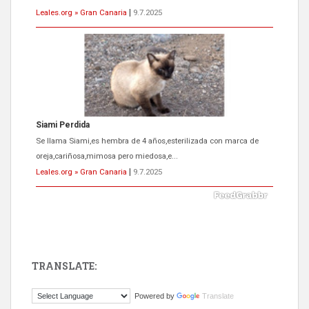
Leales.org » Gran Canaria
|
9.7.2025
Siami Perdida
Se llama Siami,es hembra de 4 años,esterilizada con marca de
oreja,cariñosa,mimosa pero miedosa,e...
Leales.org » Gran Canaria
|
9.7.2025
TRANSLATE:
ADOPCIÓN URGENTE GATA TEROR GRAN CANARIA
Powered by
Translate
El ayuntamiento se va a llevar a Los Gatos callejeros de la zona los