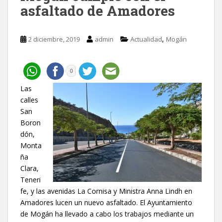
asfaltado de Amadores
,
2 diciembre, 2019
admin
Actualidad
Mogán
0
Las
calles
San
Boron
dón,
Monta
ña
Clara,
Teneri
fe, y las avenidas La Cornisa y Ministra Anna Lindh en
Amadores lucen un nuevo asfaltado. El Ayuntamiento
de Mogán ha llevado a cabo los trabajos mediante un