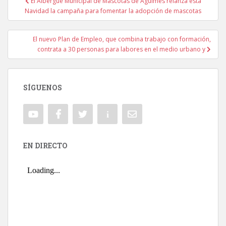
El Albergue Municipal de Mascotas de Agüimes relanza esta
Navegación de entradas
Navidad la campaña para fomentar la adopción de mascotas
El nuevo Plan de Empleo, que combina trabajo con formación,
contrata a 30 personas para labores en el medio urbano y
SÍGUENOS
EN DIRECTO