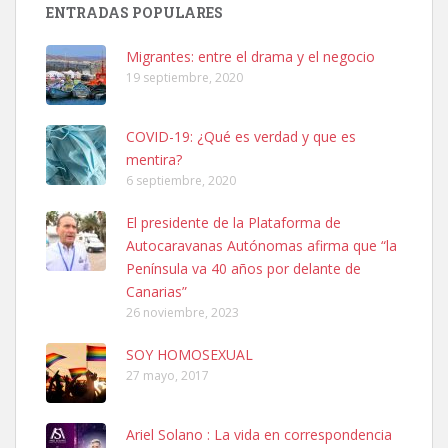
Busco adopción responsable para mi perra. Pastor alemán,
ENTRADAS POPULARES
hembra, 4 años. Por motivos personales ...
Leales.org » Gran Canaria
|
6.7.2025
Migrantes: entre el drama y el negocio
19 septiembre, 2020
COVID-19: ¿Qué es verdad y que es
mentira?
6 septiembre, 2020
SHIBA PERDIDO AVDA JOSE MESA Y LOPEZ
El presidente de la Plataforma de
PERRO MACHO RAZA SHIBA CON MICROCHIP PERDIDO HOY
Autocaravanas Autónomas afirma que “la
06/07/2025 ZONA MESA Y LOPEZ. ES MUY ASUSTADIZO
Península va 40 años por delante de
Leales.org » Gran Canaria
|
6.7.2025
Canarias”
26 noviembre, 2023
SOY HOMOSEXUAL
27 mayo, 2017
Ariel Solano : La vida en correspondencia
Ninfa perdida