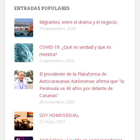
PERRO MACHO RAZA SHIBA CON MICROCHIP PERDIDO HOY
ENTRADAS POPULARES
06/07/2025 ZONA MESA Y LOPEZ. ES MUY ASUSTADIZO
Leales.org » Gran Canaria
|
6.7.2025
Migrantes: entre el drama y el negocio
19 septiembre, 2020
COVID-19: ¿Qué es verdad y que es
mentira?
6 septiembre, 2020
Ninfa perdida
El presidente de la Plataforma de
El día 5 se los perdió una ninfa papillera, asustada tiene miedo a la
Autocaravanas Autónomas afirma que “la
calle, se perdió por la zon...
Península va 40 años por delante de
Leales.org » Gran Canaria
|
6.7.2025
Canarias”
26 noviembre, 2023
SOY HOMOSEXUAL
27 mayo, 2017