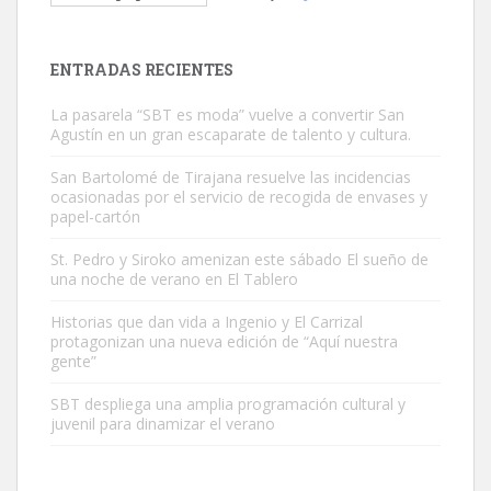
Este gato macho ha aparecido en la calle hace menos de un mes,
es muy manso y extremadamente cari...
Leales.org » Gran Canaria
|
9.7.2025
ENTRADAS RECIENTES
La pasarela “SBT es moda” vuelve a convertir San
Agustín en un gran escaparate de talento y cultura.
San Bartolomé de Tirajana resuelve las incidencias
ocasionadas por el servicio de recogida de envases y
papel-cartón
Adopción urgente
Busco adopción responsable para mi perra. Pastor alemán,
St. Pedro y Siroko amenizan este sábado El sueño de
una noche de verano en El Tablero
hembra, 4 años. Por motivos personales ...
Leales.org » Gran Canaria
|
6.7.2025
Historias que dan vida a Ingenio y El Carrizal
protagonizan una nueva edición de “Aquí nuestra
gente”
SBT despliega una amplia programación cultural y
juvenil para dinamizar el verano
SHIBA PERDIDO AVDA JOSE MESA Y LOPEZ