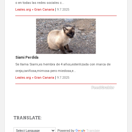
oreja,cariñosa,mimosa pero miedosa,e...
Leales.org » Gran Canaria
|
9.7.2025
ADOPCIÓN URGENTE GATA TEROR GRAN CANARIA
El ayuntamiento se va a llevar a Los Gatos callejeros de la zona los
próximos días, ella incluida...
Leales.org » Gran Canaria
|
9.7.2025
TRANSLATE:
Gato manso encontrado
Powered by
Translate