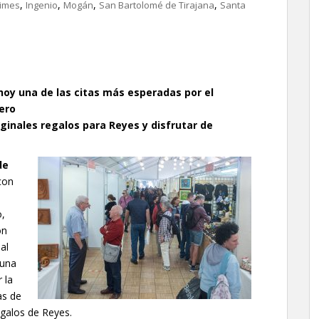
,
,
,
,
imes
Ingenio
Mogán
San Bartolomé de Tirajana
Santa
 hoy una de las citas más esperadas por el
nero
iginales regalos para Reyes y disfrutar de
de
con
o,
on
al
 una
 la
as de
egalos de Reyes.