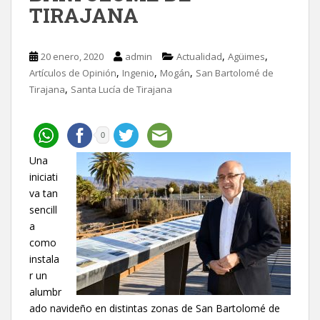
TIRAJANA
,
,
20 enero, 2020
admin
Actualidad
Agüimes
,
,
,
Artículos de Opinión
Ingenio
Mogán
San Bartolomé de
,
Tirajana
Santa Lucía de Tirajana
0
Una
iniciati
va tan
sencill
a
como
instala
r un
alumbr
ado navideño en distintas zonas de San Bartolomé de