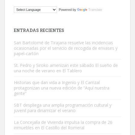
Gato manso encontrado
Powered by
Translate
Este gato macho ha aparecido en la calle hace menos de un mes,
es muy manso y extremadamente cari...
Leales.org » Gran Canaria
|
9.7.2025
ENTRADAS RECIENTES
San Bartolomé de Tirajana resuelve las incidencias
ocasionadas por el servicio de recogida de envases y
papel-cartón
St. Pedro y Siroko amenizan este sábado El sueño de
una noche de verano en El Tablero
Adopción urgente
Busco adopción responsable para mi perra. Pastor alemán,
Historias que dan vida a Ingenio y El Carrizal
protagonizan una nueva edición de “Aquí nuestra
hembra, 4 años. Por motivos personales ...
gente”
Leales.org » Gran Canaria
|
6.7.2025
SBT despliega una amplia programación cultural y
juvenil para dinamizar el verano
La Concejalía de Vivienda impulsa la compra de 26
inmuebles en El Castillo del Romeral