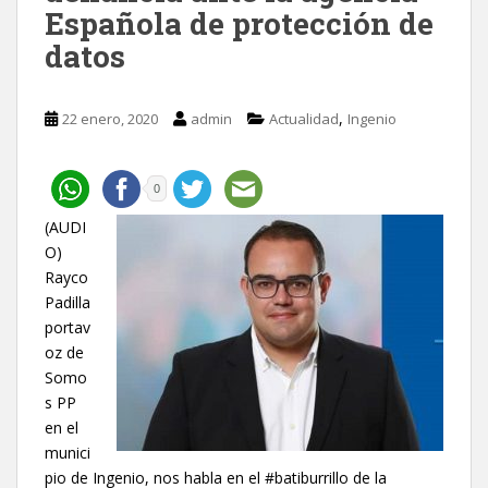
Española de protección de
datos
,
22 enero, 2020
admin
Actualidad
Ingenio
0
(AUDI
O)
Rayco
Padilla
portav
oz de
Somo
s PP
en el
munici
pio de Ingenio, nos habla en el #batiburrillo de la