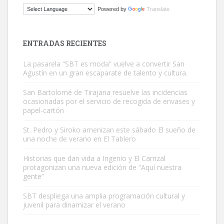
Gato manso encontrado
Powered by
Translate
Este gato macho ha aparecido en la calle hace menos de un mes,
es muy manso y extremadamente cari...
Leales.org » Gran Canaria
|
9.7.2025
ENTRADAS RECIENTES
La pasarela “SBT es moda” vuelve a convertir San
Agustín en un gran escaparate de talento y cultura.
San Bartolomé de Tirajana resuelve las incidencias
ocasionadas por el servicio de recogida de envases y
papel-cartón
Adopción urgente
Busco adopción responsable para mi perra. Pastor alemán,
St. Pedro y Siroko amenizan este sábado El sueño de
una noche de verano en El Tablero
hembra, 4 años. Por motivos personales ...
Leales.org » Gran Canaria
|
6.7.2025
Historias que dan vida a Ingenio y El Carrizal
protagonizan una nueva edición de “Aquí nuestra
gente”
SBT despliega una amplia programación cultural y
juvenil para dinamizar el verano