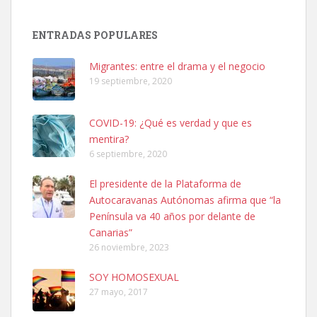
SHIBA PERDIDO AVDA JOSE MESA Y LOPEZ
PERRO MACHO RAZA SHIBA CON MICROCHIP PERDIDO HOY
ENTRADAS POPULARES
06/07/2025 ZONA MESA Y LOPEZ. ES MUY ASUSTADIZO
Leales.org » Gran Canaria
|
6.7.2025
Migrantes: entre el drama y el negocio
19 septiembre, 2020
COVID-19: ¿Qué es verdad y que es
mentira?
6 septiembre, 2020
Ninfa perdida
El presidente de la Plataforma de
El día 5 se los perdió una ninfa papillera, asustada tiene miedo a la
Autocaravanas Autónomas afirma que “la
calle, se perdió por la zon...
Península va 40 años por delante de
Leales.org » Gran Canaria
|
6.7.2025
Canarias”
26 noviembre, 2023
SOY HOMOSEXUAL
27 mayo, 2017