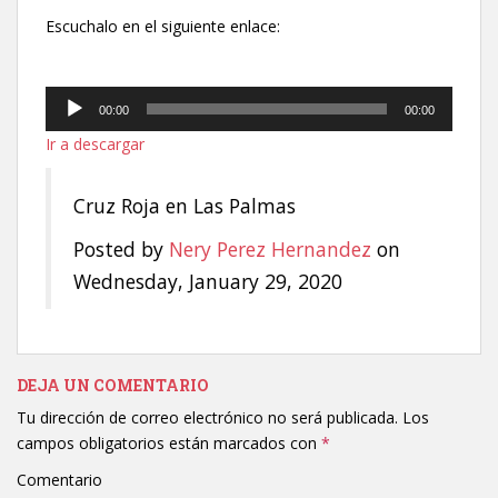
Escuchalo en el siguiente enlace:
Reproductor
00:00
00:00
de
Ir a descargar
audio
Cruz Roja en Las Palmas
Posted by
Nery Perez Hernandez
on
Wednesday, January 29, 2020
DEJA UN COMENTARIO
Tu dirección de correo electrónico no será publicada.
Los
campos obligatorios están marcados con
*
Comentario