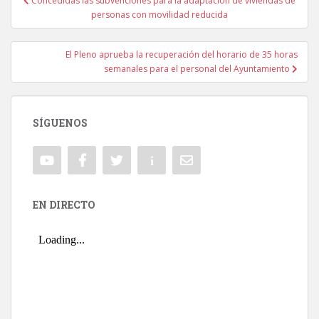
Concedidas las subvenciones para la adaptación de viviendas de
Navegación de entradas
personas con movilidad reducida
El Pleno aprueba la recuperación del horario de 35 horas
semanales para el personal del Ayuntamiento
SÍGUENOS
EN DIRECTO