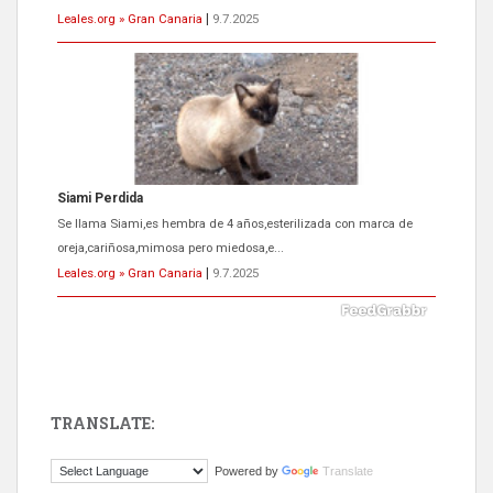
Leales.org » Gran Canaria
|
9.7.2025
ADOPCIÓN URGENTE GATA TEROR GRAN CANARIA
El ayuntamiento se va a llevar a Los Gatos callejeros de la zona los
próximos días, ella incluida...
Leales.org » Gran Canaria
|
9.7.2025
TRANSLATE:
Gato manso encontrado
Powered by
Translate
Este gato macho ha aparecido en la calle hace menos de un mes,