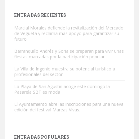
es muy manso y extremadamente cari...
Leales.org » Gran Canaria
|
9.7.2025
ENTRADAS RECIENTES
Marcial Morales defiende la revitalización del Mercado
de Vegueta y reclama más apoyo para garantizar su
futuro.
Barranquillo Andrés y Soria se preparan para vivir unas
fiestas marcadas por la participación popular
Adopción urgente
Busco adopción responsable para mi perra. Pastor alemán,
La Villa de Ingenio muestra su potencial turístico a
profesionales del sector
hembra, 4 años. Por motivos personales ...
Leales.org » Gran Canaria
|
6.7.2025
La Playa de San Agustín acoge este domingo la
Pasarela SBT es moda
El Ayuntamiento abre las inscripciones para una nueva
edición del festival Mareas Vivas.
SHIBA PERDIDO AVDA JOSE MESA Y LOPEZ
ENTRADAS POPULARES