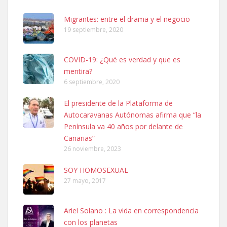
PERRO MACHO RAZA SHIBA CON MICROCHIP PERDIDO HOY
06/07/2025 ZONA MESA Y LOPEZ. ES MUY ASUSTADIZO
Migrantes: entre el drama y el negocio
Leales.org » Gran Canaria
|
6.7.2025
19 septiembre, 2020
COVID-19: ¿Qué es verdad y que es
mentira?
6 septiembre, 2020
El presidente de la Plataforma de
Ninfa perdida
Autocaravanas Autónomas afirma que “la
El día 5 se los perdió una ninfa papillera, asustada tiene miedo a la
Península va 40 años por delante de
calle, se perdió por la zon...
Canarias”
Leales.org » Gran Canaria
|
6.7.2025
26 noviembre, 2023
SOY HOMOSEXUAL
27 mayo, 2017
Ariel Solano : La vida en correspondencia
con los planetas
Adopcion