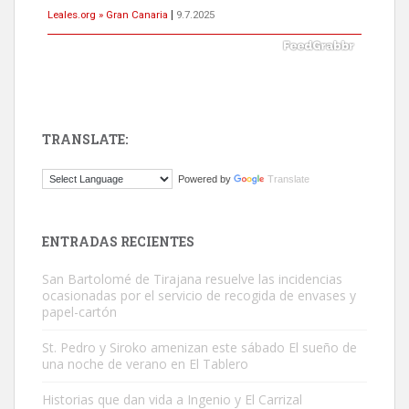
Leales.org » Gran Canaria
|
9.7.2025
TRANSLATE:
ADOPCIÓN URGENTE GATA TEROR GRAN CANARIA
Powered by
Translate
El ayuntamiento se va a llevar a Los Gatos callejeros de la zona los
próximos días, ella incluida...
Leales.org » Gran Canaria
|
9.7.2025
ENTRADAS RECIENTES
San Bartolomé de Tirajana resuelve las incidencias
ocasionadas por el servicio de recogida de envases y
papel-cartón
St. Pedro y Siroko amenizan este sábado El sueño de
una noche de verano en El Tablero
Gato manso encontrado
Este gato macho ha aparecido en la calle hace menos de un mes,
Historias que dan vida a Ingenio y El Carrizal