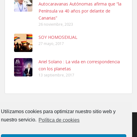
Autocaravanas Autónomas afirma que “la
06/07/2025 ZONA MESA Y LOPEZ. ES MUY ASUSTADIZO
Península va 40 años por delante de
Leales.org » Gran Canaria
|
6.7.2025
Canarias”
26 noviembre, 2023
SOY HOMOSEXUAL
27 mayo, 2017
Ariel Solano : La vida en correspondencia
Ninfa perdida
con los planetas
El día 5 se los perdió una ninfa papillera, asustada tiene miedo a la
13 septiembre, 2017
calle, se perdió por la zon...
Leales.org » Gran Canaria
|
6.7.2025
Utilizamos cookies para optimizar nuestro sitio web y
nuestro servicio.
Política de cookies
Adopcion