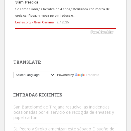
Siami Perdida
Se llama Siami,es hembra de 4 años,esterilizada con marca de
oreja,cariñosa,mimosa pero miedosa,e...
Leales.org » Gran Canaria
|
9.7.2025
TRANSLATE:
ADOPCIÓN URGENTE GATA TEROR GRAN CANARIA
Powered by
Translate
El ayuntamiento se va a llevar a Los Gatos callejeros de la zona los
próximos días, ella incluida...
Leales.org » Gran Canaria
|
9.7.2025
ENTRADAS RECIENTES
San Bartolomé de Tirajana resuelve las incidencias
ocasionadas por el servicio de recogida de envases y
papel-cartón
St. Pedro y Siroko amenizan este sábado El sueño de