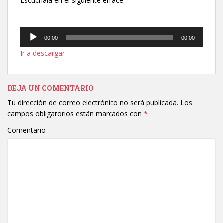
Escuchala en el siguiente enlace:
Reproductor
00:00
00:00
de
Ir a descargar
audio
DEJA UN COMENTARIO
Tu dirección de correo electrónico no será publicada.
Los
campos obligatorios están marcados con
*
Comentario