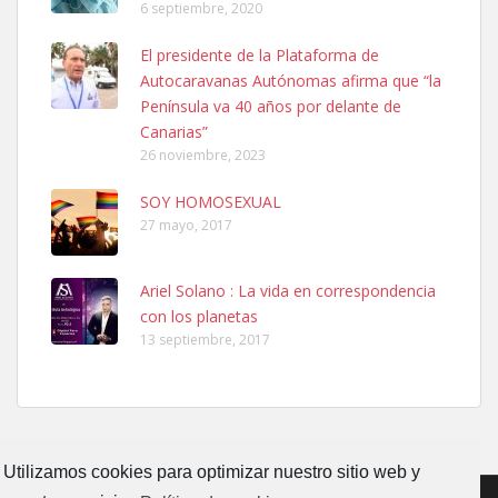
6 septiembre, 2020
SHIBA PERDIDO AVDA JOSE MESA Y LOPEZ
El presidente de la Plataforma de
PERRO MACHO RAZA SHIBA CON MICROCHIP PERDIDO HOY
Autocaravanas Autónomas afirma que “la
06/07/2025 ZONA MESA Y LOPEZ. ES MUY ASUSTADIZO
Península va 40 años por delante de
Leales.org » Gran Canaria
|
6.7.2025
Canarias”
26 noviembre, 2023
SOY HOMOSEXUAL
27 mayo, 2017
Ariel Solano : La vida en correspondencia
Ninfa perdida
con los planetas
El día 5 se los perdió una ninfa papillera, asustada tiene miedo a la
13 septiembre, 2017
calle, se perdió por la zon...
Leales.org » Gran Canaria
|
6.7.2025
Utilizamos cookies para optimizar nuestro sitio web y