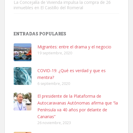
La Concejalía de Vivienda impulsa la compra de 26
inmuebles en El Castillo del Romeral
SHIBA PERDIDO AVDA JOSE MESA Y LOPEZ
PERRO MACHO RAZA SHIBA CON MICROCHIP PERDIDO HOY
ENTRADAS POPULARES
06/07/2025 ZONA MESA Y LOPEZ. ES MUY ASUSTADIZO
Leales.org » Gran Canaria
|
6.7.2025
Migrantes: entre el drama y el negocio
19 septiembre, 2020
COVID-19: ¿Qué es verdad y que es
mentira?
6 septiembre, 2020
Ninfa perdida
El presidente de la Plataforma de
El día 5 se los perdió una ninfa papillera, asustada tiene miedo a la
Autocaravanas Autónomas afirma que “la
calle, se perdió por la zon...
Península va 40 años por delante de
Leales.org » Gran Canaria
|
6.7.2025
Canarias”
26 noviembre, 2023