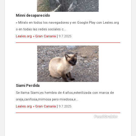
Siami Perdida
Se llama Siami,es hembra de 4 años,esterilizada con marca de
oreja,cariñosa,mimosa pero miedosa,e...
Leales.org » Gran Canaria
|
9.7.2025
ADOPCIÓN URGENTE GATA TEROR GRAN CANARIA
El ayuntamiento se va a llevar a Los Gatos callejeros de la zona los
próximos días, ella incluida...
Leales.org » Gran Canaria
|
9.7.2025