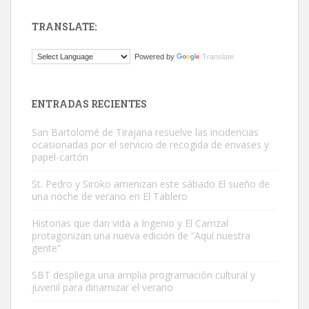
TRANSLATE:
Gato manso encontrado
Powered by
Translate
Este gato macho ha aparecido en la calle hace menos de un mes,
es muy manso y extremadamente cari...
Leales.org » Gran Canaria
|
9.7.2025
ENTRADAS RECIENTES
San Bartolomé de Tirajana resuelve las incidencias
ocasionadas por el servicio de recogida de envases y
papel-cartón
St. Pedro y Siroko amenizan este sábado El sueño de
una noche de verano en El Tablero
Adopción urgente
Busco adopción responsable para mi perra. Pastor alemán,
Historias que dan vida a Ingenio y El Carrizal
protagonizan una nueva edición de “Aquí nuestra
hembra, 4 años. Por motivos personales ...
gente”
Leales.org » Gran Canaria
|
6.7.2025
SBT despliega una amplia programación cultural y
juvenil para dinamizar el verano