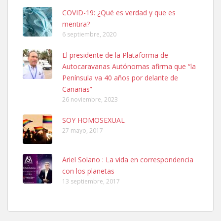
COVID-19: ¿Qué es verdad y que es
mentira?
6 septiembre, 2020
SHIBA PERDIDO AVDA JOSE MESA Y LOPEZ
El presidente de la Plataforma de
PERRO MACHO RAZA SHIBA CON MICROCHIP PERDIDO HOY
Autocaravanas Autónomas afirma que “la
06/07/2025 ZONA MESA Y LOPEZ. ES MUY ASUSTADIZO
Península va 40 años por delante de
Leales.org » Gran Canaria
|
6.7.2025
Canarias”
26 noviembre, 2023
SOY HOMOSEXUAL
27 mayo, 2017
Ariel Solano : La vida en correspondencia
Ninfa perdida
con los planetas
El día 5 se los perdió una ninfa papillera, asustada tiene miedo a la
13 septiembre, 2017
calle, se perdió por la zon...
Leales.org » Gran Canaria
|
6.7.2025