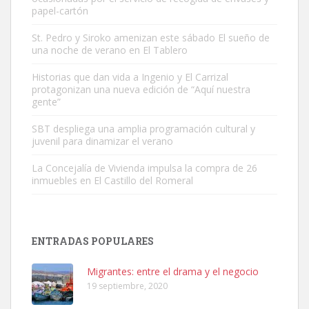
papel-cartón
St. Pedro y Siroko amenizan este sábado El sueño de
una noche de verano en El Tablero
Gato manso encontrado
Este gato macho ha aparecido en la calle hace menos de un mes,
Historias que dan vida a Ingenio y El Carrizal
protagonizan una nueva edición de “Aquí nuestra
es muy manso y extremadamente cari...
gente”
Leales.org » Gran Canaria
|
9.7.2025
SBT despliega una amplia programación cultural y
juvenil para dinamizar el verano
La Concejalía de Vivienda impulsa la compra de 26
inmuebles en El Castillo del Romeral
Adopción urgente
Busco adopción responsable para mi perra. Pastor alemán,
ENTRADAS POPULARES
hembra, 4 años. Por motivos personales ...
Leales.org » Gran Canaria
|
6.7.2025
Migrantes: entre el drama y el negocio
19 septiembre, 2020