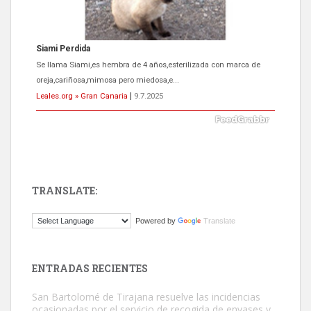
Siami Perdida
Se llama Siami,es hembra de 4 años,esterilizada con marca de
oreja,cariñosa,mimosa pero miedosa,e...
Leales.org » Gran Canaria
|
9.7.2025
TRANSLATE:
ADOPCIÓN URGENTE GATA TEROR GRAN CANARIA
Powered by
Translate
El ayuntamiento se va a llevar a Los Gatos callejeros de la zona los
próximos días, ella incluida...
Leales.org » Gran Canaria
|
9.7.2025
ENTRADAS RECIENTES
San Bartolomé de Tirajana resuelve las incidencias
ocasionadas por el servicio de recogida de envases y