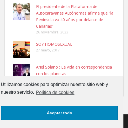
El presidente de la Plataforma de
SHIBA PERDIDO AVDA JOSE MESA Y LOPEZ
Autocaravanas Autónomas afirma que “la
PERRO MACHO RAZA SHIBA CON MICROCHIP PERDIDO HOY
Península va 40 años por delante de
06/07/2025 ZONA MESA Y LOPEZ. ES MUY ASUSTADIZO
Canarias”
Leales.org » Gran Canaria
|
6.7.2025
26 noviembre, 2023
SOY HOMOSEXUAL
27 mayo, 2017
Ariel Solano : La vida en correspondencia
con los planetas
Ninfa perdida
13 septiembre, 2017
El día 5 se los perdió una ninfa papillera, asustada tiene miedo a la
Utilizamos cookies para optimizar nuestro sitio web y
calle, se perdió por la zon...
nuestro servicio.
Política de cookies
Leales.org » Gran Canaria
|
6.7.2025
Aceptar todo