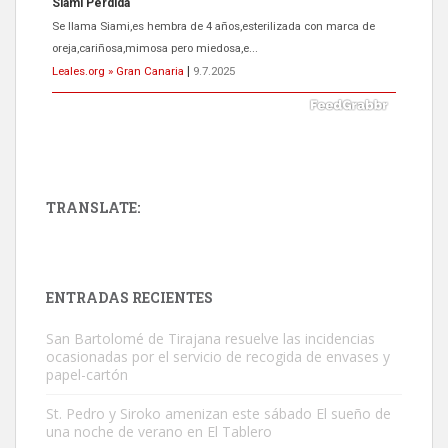
Siami Perdida
Se llama Siami,es hembra de 4 años,esterilizada con marca de
oreja,cariñosa,mimosa pero miedosa,e...
Leales.org » Gran Canaria
|
9.7.2025
TRANSLATE:
ADOPCIÓN URGENTE GATA TEROR GRAN CANARIA
El ayuntamiento se va a llevar a Los Gatos callejeros de la zona los
próximos días, ella incluida...
ENTRADAS RECIENTES
Leales.org » Gran Canaria
|
9.7.2025
San Bartolomé de Tirajana resuelve las incidencias
ocasionadas por el servicio de recogida de envases y
papel-cartón
St. Pedro y Siroko amenizan este sábado El sueño de
una noche de verano en El Tablero