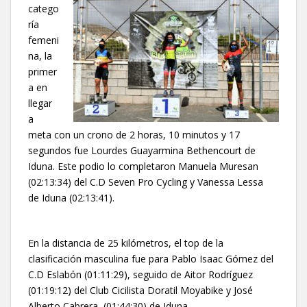
catego
ría
femeni
na, la
primer
a en
llegar
a
meta con un crono de 2 horas, 10 minutos y 17
segundos fue Lourdes Guayarmina Bethencourt de
Iduna. Este podio lo completaron Manuela Muresan
(02:13:34) del C.D Seven Pro Cycling y Vanessa Lessa
de Iduna (02:13:41).
En la distancia de 25 kilómetros, el top de la
clasificación masculina fue para Pablo Isaac Gómez del
C.D Eslabón (01:11:29), seguido de Aitor Rodríguez
(01:19:12) del Club Cicilista Doratil Moyabike y José
Alberto Cabrera (01:44:30) de Iduna.