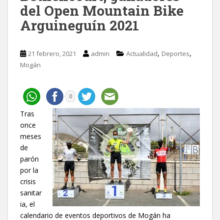
del Open Mountain Bike
Arguineguín 2021
,
,
21 febrero, 2021
admin
Actualidad
Deportes
Mogán
0
Tras
once
meses
de
parón
por la
crisis
sanitar
ia, el
calendario de eventos deportivos de Mogán ha