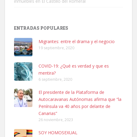
inmuebles en El Castillo del Romeral
Adopción urgente
Busco adopción responsable para mi perra. Pastor alemán,
ENTRADAS POPULARES
hembra, 4 años. Por motivos personales ...
Leales.org » Gran Canaria
|
6.7.2025
Migrantes: entre el drama y el negocio
19 septiembre, 2020
COVID-19: ¿Qué es verdad y que es
mentira?
6 septiembre, 2020
SHIBA PERDIDO AVDA JOSE MESA Y LOPEZ
El presidente de la Plataforma de
PERRO MACHO RAZA SHIBA CON MICROCHIP PERDIDO HOY
Autocaravanas Autónomas afirma que “la
06/07/2025 ZONA MESA Y LOPEZ. ES MUY ASUSTADIZO
Península va 40 años por delante de
Leales.org » Gran Canaria
|
6.7.2025
Canarias”
26 noviembre, 2023
SOY HOMOSEXUAL