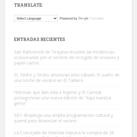
TRANSLATE:
ADOPCIÓN URGENTE GATA TEROR GRAN CANARIA
Powered by
Translate
El ayuntamiento se va a llevar a Los Gatos callejeros de la zona los
próximos días, ella incluida...
Leales.org » Gran Canaria
|
9.7.2025
ENTRADAS RECIENTES
San Bartolomé de Tirajana resuelve las incidencias
ocasionadas por el servicio de recogida de envases y
papel-cartón
St. Pedro y Siroko amenizan este sábado El sueño de
una noche de verano en El Tablero
Gato manso encontrado
Este gato macho ha aparecido en la calle hace menos de un mes,
Historias que dan vida a Ingenio y El Carrizal
protagonizan una nueva edición de “Aquí nuestra
es muy manso y extremadamente cari...
gente”
Leales.org » Gran Canaria
|
9.7.2025
SBT despliega una amplia programación cultural y
juvenil para dinamizar el verano
La Concejalía de Vivienda impulsa la compra de 26