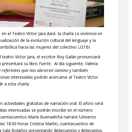
en el Teatro Víctor Jara dará la charla
La violencia en
ualización de la evolución cultural del lenguaje y la
simbólica hacia las mujeres del colectivo LGTBI.
l teatro Víctor Jara, el escritor Roy Galán pronunciará
 presentará su libro
Fuerte.
Al día siguiente, Valeria
y referentes que nos abrieron camino
y también
sonas interesadas podrán acercarse al Teatro Víctor
ir a esta charla.
 actividades gratuitas de narración oral. El aforo será
milias interesadas se podrán inscribir en el número
a cuentacuentos María Buenadicha narrará ‘Universo
 las 18.00 horas Cristina Martín, cuentacuentos de
la Sala Bolaños presentando
Bebecuentos y Bebecantos.