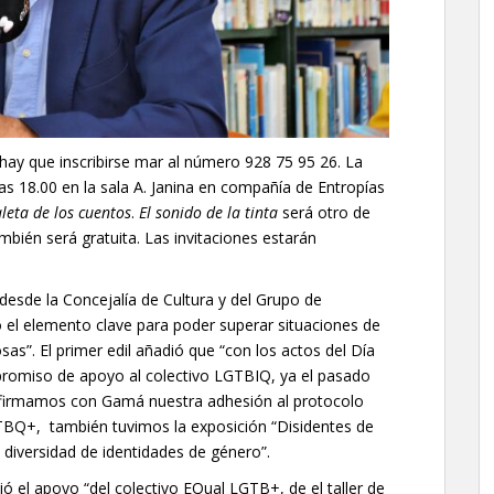
r hay que inscribirse mar al número 928 75 95 26. La
 las 18.00 en la sala A. Janina en compañía de Entropías
leta de los cuentos
.
El sonido de la tinta
será otro de
ambién será gratuita. Las invitaciones estarán
esde la Concejalía de Cultura y del Grupo de
 el elemento clave para poder superar situaciones de
sas”. El primer edil añadió que “con los actos del Día
romiso de apoyo al colectivo LGTBIQ, ya el pasado
, firmamos con Gamá nuestra adhesión al protocolo
GTBQ+, también tuvimos la exposición “Disidentes de
la diversidad de identidades de género”.
ió el apoyo “del colectivo EQual LGTB+, de el taller de