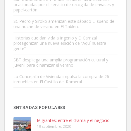
ocasionadas por el servicio de recogida de envases y
papel-cartón
St. Pedro y Siroko amenizan este sábado El sueño de
una noche de verano en El Tablero
Adopción urgente
Busco adopción responsable para mi perra. Pastor alemán,
Historias que dan vida a Ingenio y El Carrizal
protagonizan una nueva edición de “Aquí nuestra
hembra, 4 años. Por motivos personales ...
gente”
Leales.org » Gran Canaria
|
6.7.2025
SBT despliega una amplia programación cultural y
juvenil para dinamizar el verano
La Concejalía de Vivienda impulsa la compra de 26
inmuebles en El Castillo del Romeral
SHIBA PERDIDO AVDA JOSE MESA Y LOPEZ
PERRO MACHO RAZA SHIBA CON MICROCHIP PERDIDO HOY
ENTRADAS POPULARES
06/07/2025 ZONA MESA Y LOPEZ. ES MUY ASUSTADIZO
Leales.org » Gran Canaria
|
6.7.2025
Migrantes: entre el drama y el negocio
19 septiembre, 2020