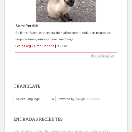
ADOPCIÓN URGENTE GATA TEROR GRAN CANARIA
El ayuntamiento se va a llevar a Los Gatos callejeros de la zona los
próximos días, ella incluida...
Leales.org » Gran Canaria
|
9.7.2025
TRANSLATE:
Gato manso encontrado
Powered by
Translate
Este gato macho ha aparecido en la calle hace menos de un mes,
es muy manso y extremadamente cari...
Leales.org » Gran Canaria
|
9.7.2025
ENTRADAS RECIENTES
San Bartolomé de Tirajana resuelve las incidencias