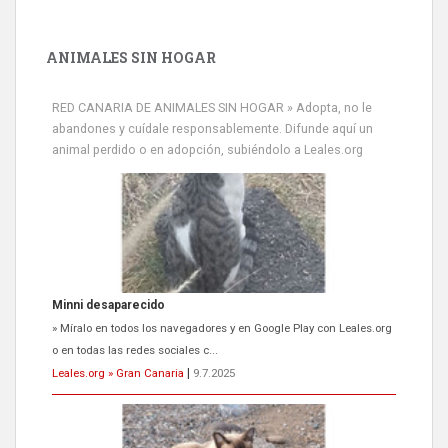
ANIMALES SIN HOGAR
RED CANARIA DE ANIMALES SIN HOGAR » Adopta, no le
abandones y cuídale responsablemente. Difunde aquí un
animal perdido o en adopción, subiéndolo a Leales.org
Siami Perdida
Se llama Siami,es hembra de 4 años,esterilizada con marca de
oreja,cariñosa,mimosa pero miedosa,e...
Leales.org » Gran Canaria
|
9.7.2025