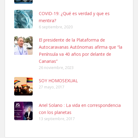
COVID-19: ¿Qué es verdad y que es
mentira?
6 septiembre, 2020
Ninfa perdida
El presidente de la Plataforma de
El día 5 se los perdió una ninfa papillera, asustada tiene miedo a la
Autocaravanas Autónomas afirma que “la
calle, se perdió por la zon...
Península va 40 años por delante de
Leales.org » Gran Canaria
|
6.7.2025
Canarias”
26 noviembre, 2023
SOY HOMOSEXUAL
27 mayo, 2017
Ariel Solano : La vida en correspondencia
Adopcion
con los planetas
Busco casa de acogida para mi perrita ya que por temas de trabajo
13 septiembre, 2017
no la puedo tener. Solo gente r...
Leales.org » Gran Canaria
|
4.7.2025