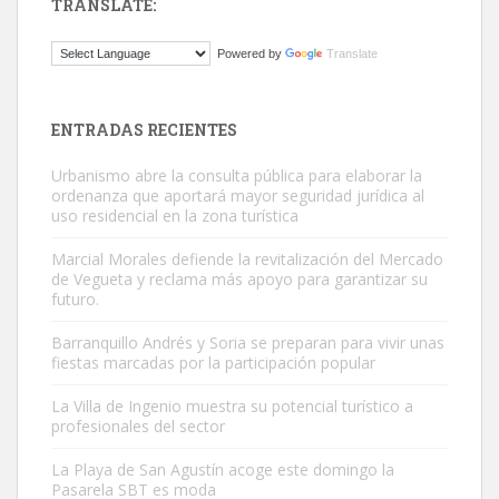
TRANSLATE:
Gato manso encontrado
Powered by
Translate
Este gato macho ha aparecido en la calle hace menos de un mes,
es muy manso y extremadamente cari...
Leales.org » Gran Canaria
|
9.7.2025
ENTRADAS RECIENTES
Urbanismo abre la consulta pública para elaborar la
ordenanza que aportará mayor seguridad jurídica al
uso residencial en la zona turística
Marcial Morales defiende la revitalización del Mercado
de Vegueta y reclama más apoyo para garantizar su
Adopción urgente
futuro.
Busco adopción responsable para mi perra. Pastor alemán,
Barranquillo Andrés y Soria se preparan para vivir unas
hembra, 4 años. Por motivos personales ...
fiestas marcadas por la participación popular
Leales.org » Gran Canaria
|
6.7.2025
La Villa de Ingenio muestra su potencial turístico a
profesionales del sector
La Playa de San Agustín acoge este domingo la
Pasarela SBT es moda