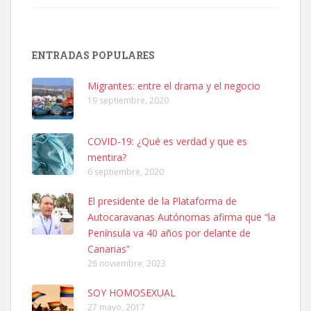
SHIBA PERDIDO AVDA JOSE MESA Y LOPEZ
PERRO MACHO RAZA SHIBA CON MICROCHIP PERDIDO HOY
ENTRADAS POPULARES
06/07/2025 ZONA MESA Y LOPEZ. ES MUY ASUSTADIZO
Leales.org » Gran Canaria
|
6.7.2025
Migrantes: entre el drama y el negocio
19 septiembre, 2020
COVID-19: ¿Qué es verdad y que es
mentira?
6 septiembre, 2020
Ninfa perdida
El presidente de la Plataforma de
El día 5 se los perdió una ninfa papillera, asustada tiene miedo a la
Autocaravanas Autónomas afirma que “la
calle, se perdió por la zon...
Península va 40 años por delante de
Leales.org » Gran Canaria
|
6.7.2025
Canarias”
26 noviembre, 2023
SOY HOMOSEXUAL
27 mayo, 2017