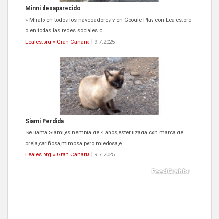
Siami Perdida
Se llama Siami,es hembra de 4 años,esterilizada con marca de
oreja,cariñosa,mimosa pero miedosa,e...
Leales.org » Gran Canaria
|
9.7.2025
ADOPCIÓN URGENTE GATA TEROR GRAN CANARIA
El ayuntamiento se va a llevar a Los Gatos callejeros de la zona los
próximos días, ella incluida...
Leales.org » Gran Canaria
|
9.7.2025