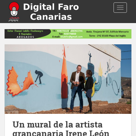
S
TOGGLE
k
i
p
t
o
m
a
i
n
c
o
n
t
e
n
t
Un mural de la artista
grancanaria Irene León