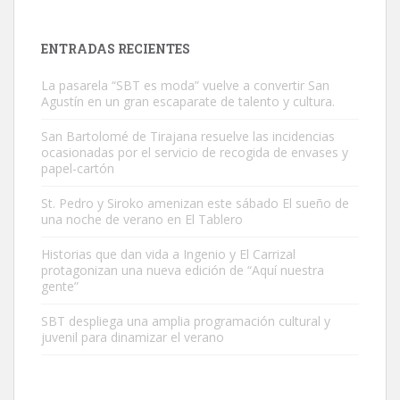
es muy manso y extremadamente cari...
Leales.org » Gran Canaria
|
9.7.2025
ENTRADAS RECIENTES
La pasarela “SBT es moda” vuelve a convertir San
Agustín en un gran escaparate de talento y cultura.
San Bartolomé de Tirajana resuelve las incidencias
ocasionadas por el servicio de recogida de envases y
papel-cartón
Adopción urgente
Busco adopción responsable para mi perra. Pastor alemán,
St. Pedro y Siroko amenizan este sábado El sueño de
una noche de verano en El Tablero
hembra, 4 años. Por motivos personales ...
Leales.org » Gran Canaria
|
6.7.2025
Historias que dan vida a Ingenio y El Carrizal
protagonizan una nueva edición de “Aquí nuestra
gente”
SBT despliega una amplia programación cultural y
juvenil para dinamizar el verano
SHIBA PERDIDO AVDA JOSE MESA Y LOPEZ