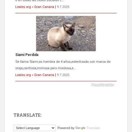
oreja,cariñosa,mimosa pero miedosa,e...
Leales.org » Gran Canaria
|
9.7.2025
ADOPCIÓN URGENTE GATA TEROR GRAN CANARIA
El ayuntamiento se va a llevar a Los Gatos callejeros de la zona los
próximos días, ella incluida...
Leales.org » Gran Canaria
|
9.7.2025
TRANSLATE:
Gato manso encontrado
Powered by
Translate
Este gato macho ha aparecido en la calle hace menos de un mes,