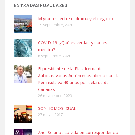
PERRO MACHO RAZA SHIBA CON MICROCHIP PERDIDO HOY
ENTRADAS POPULARES
06/07/2025 ZONA MESA Y LOPEZ. ES MUY ASUSTADIZO
Leales.org » Gran Canaria
|
6.7.2025
Migrantes: entre el drama y el negocio
19 septiembre, 2020
COVID-19: ¿Qué es verdad y que es
mentira?
6 septiembre, 2020
Ninfa perdida
El presidente de la Plataforma de
El día 5 se los perdió una ninfa papillera, asustada tiene miedo a la
Autocaravanas Autónomas afirma que “la
calle, se perdió por la zon...
Península va 40 años por delante de
Leales.org » Gran Canaria
|
6.7.2025
Canarias”
26 noviembre, 2023
SOY HOMOSEXUAL
27 mayo, 2017
Ariel Solano : La vida en correspondencia
Adopcion