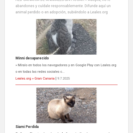
abandones y cuídale responsablemente. Difunde aquí un
animal perdido o en adopción, subiéndolo a Leales.org
Siami Perdida
Se llama Siami,es hembra de 4 años,esterilizada con marca de
oreja,cariñosa,mimosa pero miedosa,e...
Leales.org » Gran Canaria
|
9.7.2025
ADOPCIÓN URGENTE GATA TEROR GRAN CANARIA