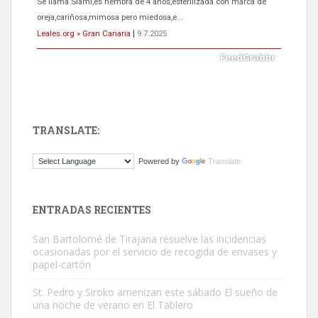
El ayuntamiento se va a llevar a Los Gatos callejeros de la zona los
próximos días, ella incluida...
Leales.org » Gran Canaria
|
9.7.2025
TRANSLATE:
Gato manso encontrado
Powered by
Translate
Este gato macho ha aparecido en la calle hace menos de un mes,
es muy manso y extremadamente cari...
Leales.org » Gran Canaria
|
9.7.2025
ENTRADAS RECIENTES
San Bartolomé de Tirajana resuelve las incidencias
ocasionadas por el servicio de recogida de envases y
papel-cartón
St. Pedro y Siroko amenizan este sábado El sueño de
una noche de verano en El Tablero
Adopción urgente