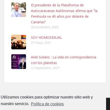
Ninfa perdida
El presidente de la Plataforma de
El día 5 se los perdió una ninfa papillera, asustada tiene miedo a la
Autocaravanas Autónomas afirma que “la
calle, se perdió por la zon...
Península va 40 años por delante de
Leales.org » Gran Canaria
|
6.7.2025
Canarias”
26 noviembre, 2023
SOY HOMOSEXUAL
27 mayo, 2017
Ariel Solano : La vida en correspondencia
Adopcion
con los planetas
Busco casa de acogida para mi perrita ya que por temas de trabajo
13 septiembre, 2017
no la puedo tener. Solo gente r...
Leales.org » Gran Canaria
|
4.7.2025
Utilizamos cookies para optimizar nuestro sitio web y
nuestro servicio.
Política de cookies