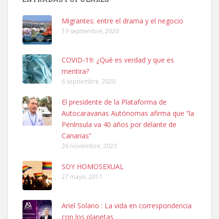
06/07/2025 ZONA MESA Y LOPEZ. ES MUY ASUSTADIZO
Leales.org » Gran Canaria
|
6.7.2025
Migrantes: entre el drama y el negocio
19 septiembre, 2020
COVID-19: ¿Qué es verdad y que es
mentira?
6 septiembre, 2020
Ninfa perdida
El presidente de la Plataforma de
El día 5 se los perdió una ninfa papillera, asustada tiene miedo a la
Autocaravanas Autónomas afirma que “la
calle, se perdió por la zon...
Península va 40 años por delante de
Leales.org » Gran Canaria
|
6.7.2025
Canarias”
26 noviembre, 2023
SOY HOMOSEXUAL
27 mayo, 2017
Ariel Solano : La vida en correspondencia
Adopcion
con los planetas