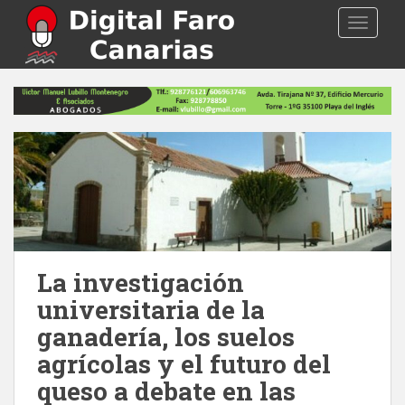
S
TOGGLE
k
i
p
t
o
m
a
i
n
c
o
n
La investigación
t
e
universitaria de la
n
ganadería, los suelos
t
agrícolas y el futuro del
queso a debate en las