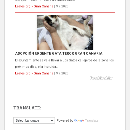
Leales.org » Gran Canaria
|
9.7.2025
ADOPCIÓN URGENTE GATA TEROR GRAN CANARIA
El ayuntamiento se va a llevar a Los Gatos callejeros de la zona los
próximos días, ella incluida...
Leales.org » Gran Canaria
|
9.7.2025
TRANSLATE:
Gato manso encontrado
Powered by
Translate
Este gato macho ha aparecido en la calle hace menos de un mes,
es muy manso y extremadamente cari...