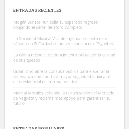
Leales.org » Gran Canaria
|
9.7.2025
ENTRADAS RECIENTES
Mogán Sunset Run sella su esperado regreso
colgando el cartel de aforo completo
La Sociedad Musical Villa de Ingenio presenta este
sábado en El Carrizal su nuevo espectáculo: ‘Gigantes’
Adopción urgente
La Gloria recibe el reconocimiento oficial por la calidad
Busco adopción responsable para mi perra. Pastor alemán,
de sus quesos
hembra, 4 años. Por motivos personales ...
Urbanismo abre la consulta pública para elaborar la
Leales.org » Gran Canaria
|
6.7.2025
ordenanza que aportará mayor seguridad jurídica al
uso residencial en la zona turística
Marcial Morales defiende la revitalización del Mercado
de Vegueta y reclama más apoyo para garantizar su
futuro.
SHIBA PERDIDO AVDA JOSE MESA Y LOPEZ
PERRO MACHO RAZA SHIBA CON MICROCHIP PERDIDO HOY
ENTRADAS POPULARES