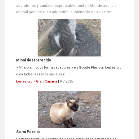
abandones y cuídale responsablemente. Difunde aquí un
animal perdido o en adopción, subiéndolo a Leales.org
Siami Perdida
Se llama Siami,es hembra de 4 años,esterilizada con marca de
oreja,cariñosa,mimosa pero miedosa,e...
Leales.org » Gran Canaria
|
9.7.2025
ADOPCIÓN URGENTE GATA TEROR GRAN CANARIA