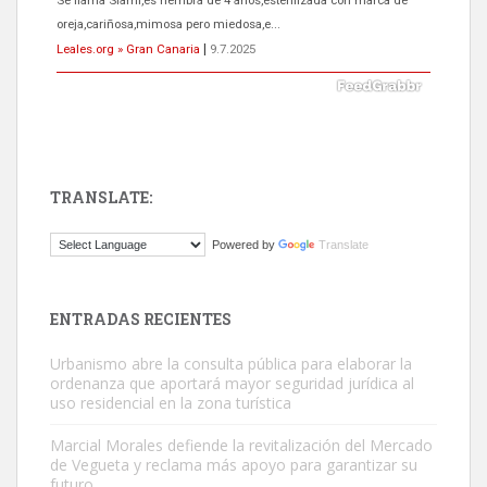
El ayuntamiento se va a llevar a Los Gatos callejeros de la zona los
próximos días, ella incluida...
Leales.org » Gran Canaria
|
9.7.2025
TRANSLATE:
Gato manso encontrado
Powered by
Translate
Este gato macho ha aparecido en la calle hace menos de un mes,
es muy manso y extremadamente cari...
Leales.org » Gran Canaria
|
9.7.2025
ENTRADAS RECIENTES
Urbanismo abre la consulta pública para elaborar la
ordenanza que aportará mayor seguridad jurídica al
uso residencial en la zona turística
Marcial Morales defiende la revitalización del Mercado
de Vegueta y reclama más apoyo para garantizar su
Adopción urgente
futuro.