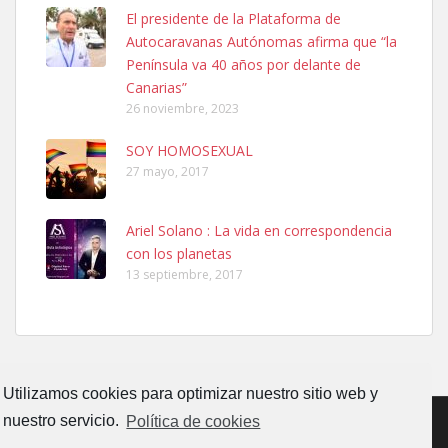
Ninfa perdida
El presidente de la Plataforma de
El día 5 se los perdió una ninfa papillera, asustada tiene miedo a la
Autocaravanas Autónomas afirma que “la
calle, se perdió por la zon...
Península va 40 años por delante de
Leales.org » Gran Canaria
|
6.7.2025
Canarias”
26 noviembre, 2023
SOY HOMOSEXUAL
27 mayo, 2017
Ariel Solano : La vida en correspondencia
Adopcion
con los planetas
Busco casa de acogida para mi perrita ya que por temas de trabajo
13 septiembre, 2017
no la puedo tener. Solo gente r...
Leales.org » Gran Canaria
|
4.7.2025
Utilizamos cookies para optimizar nuestro sitio web y
nuestro servicio.
Política de cookies