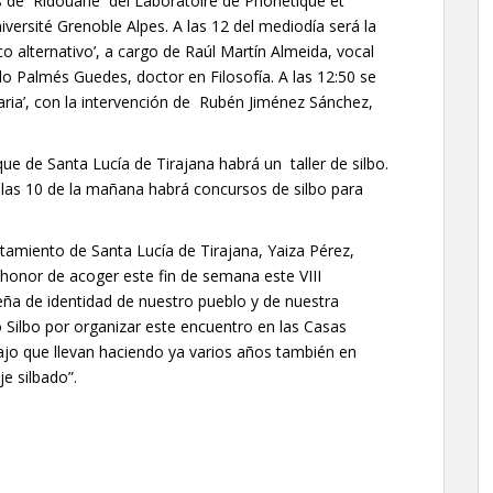
es de Ridouane del Laboratoire de Phonétique et
versité Grenoble Alpes. A las 12 del mediodía será la
co alternativo’, a cargo de Raúl Martín Almeida, vocal
lo Palmés Guedes, doctor en Filosofía. A las 12:50 se
aria’, con la intervención de Rubén Jiménez Sánchez,
rque de Santa Lucía de Tirajana habrá un taller de silbo.
e las 10 de la mañana habrá concursos de silbo para
ntamiento de Santa Lucía de Tirajana, Yaiza Pérez,
 honor de acoger este fin de semana este VIII
ña de identidad de nuestro pueblo y de nuestra
Yo Silbo por organizar este encuentro en las Casas
abajo que llevan haciendo ya varios años también en
e silbado”.