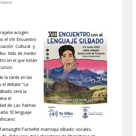
irajana
Tirajana acogen
o el VIII Encuentro
ciación Cultural y
ilbo. Más de medio
tro en el que están
cursos.
e la tarde en las
 el debate “La
sábado será la
ana el
idad de Las Palmas
rla: ‘El lenguaje
fricano’.
 ‘Tamazight/Tachelhit marroquí silbado: vocales,