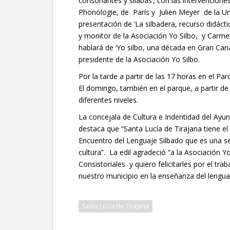
consonantes y sílabas’, con las intervencion
Phonologie, de París y Julien Meyer de la Uni
presentación de ‘La silbadera, recurso didácti
y monitor de la Asociación Yo Silbo, y Carme
hablará de ‘Yo silbo, una década en Gran Can
presidente de la Asociación Yo Silbo.
Por la tarde a partir de las 17 horas en el Pa
El domingo, también en el parque, a partir d
diferentes niveles.
La concejala de Cultura e Indentidad del Ayu
destaca que “Santa Lucía de Tirajana tiene el
Encuentro del Lenguaje Silbado que es una se
cultura”. La edil agradeció “a la Asociación 
Consistoriales y quiero felicitarles por el tr
nuestro municipio en la enseñanza del lenguaj
Santa Lucía de Tirajana