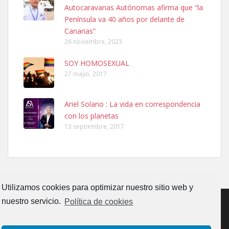
PERRO MACHO RAZA SHIBA CON MICROCHIP PERDIDO HOY
Autocaravanas Autónomas afirma que “la
06/07/2025 ZONA MESA Y LOPEZ. ES MUY ASUSTADIZO
Península va 40 años por delante de
Leales.org » Gran Canaria
|
6.7.2025
Canarias”
26 noviembre, 2023
SOY HOMOSEXUAL
27 mayo, 2017
Ariel Solano : La vida en correspondencia
Ninfa perdida
con los planetas
El día 5 se los perdió una ninfa papillera, asustada tiene miedo a la
13 septiembre, 2017
calle, se perdió por la zon...
Leales.org » Gran Canaria
|
6.7.2025
Utilizamos cookies para optimizar nuestro sitio web y
nuestro servicio.
Política de cookies
Adopcion