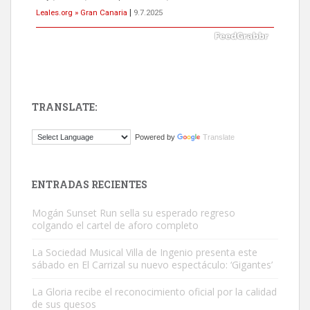
Leales.org » Gran Canaria
|
9.7.2025
TRANSLATE:
ADOPCIÓN URGENTE GATA TEROR GRAN CANARIA
Powered by
Translate
El ayuntamiento se va a llevar a Los Gatos callejeros de la zona los
próximos días, ella incluida...
Leales.org » Gran Canaria
|
9.7.2025
ENTRADAS RECIENTES
Mogán Sunset Run sella su esperado regreso
colgando el cartel de aforo completo
La Sociedad Musical Villa de Ingenio presenta este
sábado en El Carrizal su nuevo espectáculo: ‘Gigantes’
Gato manso encontrado
La Gloria recibe el reconocimiento oficial por la calidad
Este gato macho ha aparecido en la calle hace menos de un mes,
de sus quesos