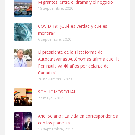
Migrantes: entre el drama y el negocio
19 septiembre, 2020
COVID-19: ¿Qué es verdad y que es
mentira?
6 septiembre, 2020
SHIBA PERDIDO AVDA JOSE MESA Y LOPEZ
El presidente de la Plataforma de
PERRO MACHO RAZA SHIBA CON MICROCHIP PERDIDO HOY
Autocaravanas Autónomas afirma que “la
06/07/2025 ZONA MESA Y LOPEZ. ES MUY ASUSTADIZO
Península va 40 años por delante de
Leales.org » Gran Canaria
|
6.7.2025
Canarias”
26 noviembre, 2023
SOY HOMOSEXUAL
27 mayo, 2017
Ariel Solano : La vida en correspondencia
Ninfa perdida
con los planetas
El día 5 se los perdió una ninfa papillera, asustada tiene miedo a la
13 septiembre, 2017
calle, se perdió por la zon...