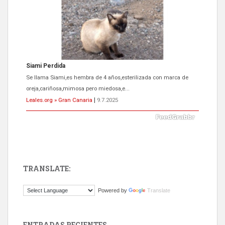
Siami Perdida
Se llama Siami,es hembra de 4 años,esterilizada con marca de
oreja,cariñosa,mimosa pero miedosa,e...
Leales.org » Gran Canaria
|
9.7.2025
TRANSLATE:
ADOPCIÓN URGENTE GATA TEROR GRAN CANARIA
Powered by
Translate
El ayuntamiento se va a llevar a Los Gatos callejeros de la zona los
próximos días, ella incluida...
Leales.org » Gran Canaria
|
9.7.2025
ENTRADAS RECIENTES