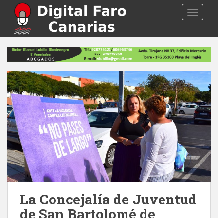
S
TOGGLE
k
i
p
t
o
m
a
i
n
c
o
n
t
e
n
t
La Concejalía de Juventud
de San Bartolomé de