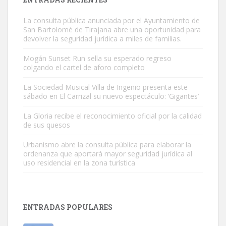
La consulta pública anunciada por el Ayuntamiento de
San Bartolomé de Tirajana abre una oportunidad para
devolver la seguridad jurídica a miles de familias.
Mogán Sunset Run sella su esperado regreso
colgando el cartel de aforo completo
Gato manso encontrado
Este gato macho ha aparecido en la calle hace menos de un mes,
La Sociedad Musical Villa de Ingenio presenta este
sábado en El Carrizal su nuevo espectáculo: ‘Gigantes’
es muy manso y extremadamente cari...
Leales.org » Gran Canaria
|
9.7.2025
La Gloria recibe el reconocimiento oficial por la calidad
de sus quesos
Urbanismo abre la consulta pública para elaborar la
ordenanza que aportará mayor seguridad jurídica al
uso residencial en la zona turística
Adopción urgente
Busco adopción responsable para mi perra. Pastor alemán,
ENTRADAS POPULARES
hembra, 4 años. Por motivos personales ...
Leales.org » Gran Canaria
|
6.7.2025