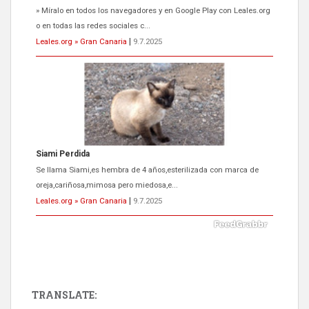
Se llama Siami,es hembra de 4 años,esterilizada con marca de
oreja,cariñosa,mimosa pero miedosa,e...
Leales.org » Gran Canaria
|
9.7.2025
ADOPCIÓN URGENTE GATA TEROR GRAN CANARIA
El ayuntamiento se va a llevar a Los Gatos callejeros de la zona los
próximos días, ella incluida...
Leales.org » Gran Canaria
|
9.7.2025
TRANSLATE: