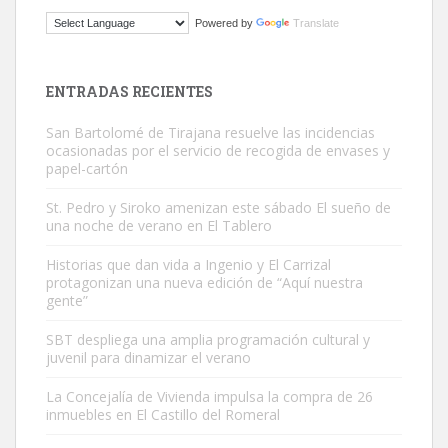
Gato manso encontrado
Powered by
Translate
Este gato macho ha aparecido en la calle hace menos de un mes,
es muy manso y extremadamente cari...
Leales.org » Gran Canaria
|
9.7.2025
ENTRADAS RECIENTES
San Bartolomé de Tirajana resuelve las incidencias
ocasionadas por el servicio de recogida de envases y
papel-cartón
St. Pedro y Siroko amenizan este sábado El sueño de
una noche de verano en El Tablero
Adopción urgente
Busco adopción responsable para mi perra. Pastor alemán,
Historias que dan vida a Ingenio y El Carrizal
protagonizan una nueva edición de “Aquí nuestra
hembra, 4 años. Por motivos personales ...
gente”
Leales.org » Gran Canaria
|
6.7.2025
SBT despliega una amplia programación cultural y
juvenil para dinamizar el verano
La Concejalía de Vivienda impulsa la compra de 26
inmuebles en El Castillo del Romeral