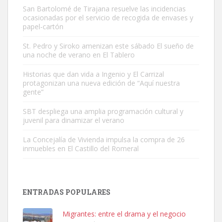
San Bartolomé de Tirajana resuelve las incidencias
ocasionadas por el servicio de recogida de envases y
papel-cartón
St. Pedro y Siroko amenizan este sábado El sueño de
una noche de verano en El Tablero
Adopción urgente
Busco adopción responsable para mi perra. Pastor alemán,
Historias que dan vida a Ingenio y El Carrizal
protagonizan una nueva edición de “Aquí nuestra
hembra, 4 años. Por motivos personales ...
gente”
Leales.org » Gran Canaria
|
6.7.2025
SBT despliega una amplia programación cultural y
juvenil para dinamizar el verano
La Concejalía de Vivienda impulsa la compra de 26
inmuebles en El Castillo del Romeral
SHIBA PERDIDO AVDA JOSE MESA Y LOPEZ
PERRO MACHO RAZA SHIBA CON MICROCHIP PERDIDO HOY
ENTRADAS POPULARES
06/07/2025 ZONA MESA Y LOPEZ. ES MUY ASUSTADIZO
Leales.org » Gran Canaria
|
6.7.2025
Migrantes: entre el drama y el negocio