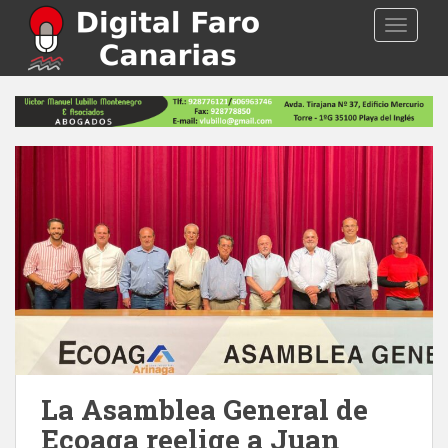
S
TOGGLE
k
i
p
t
o
m
a
i
n
c
o
n
t
e
n
t
La Asamblea General de
Ecoaga reelige a Juan