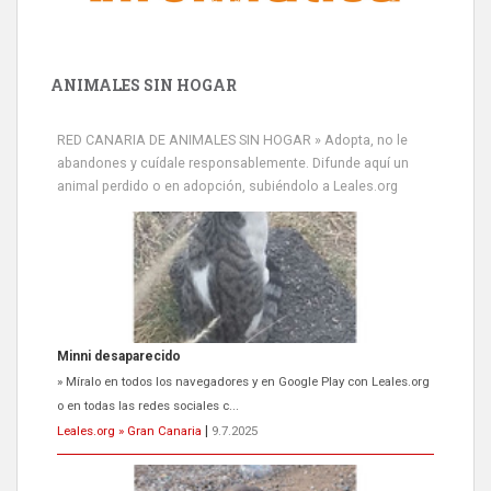
ANIMALES SIN HOGAR
RED CANARIA DE ANIMALES SIN HOGAR » Adopta, no le
abandones y cuídale responsablemente. Difunde aquí un
animal perdido o en adopción, subiéndolo a Leales.org
Siami Perdida
Se llama Siami,es hembra de 4 años,esterilizada con marca de
oreja,cariñosa,mimosa pero miedosa,e...
Leales.org » Gran Canaria
|
9.7.2025