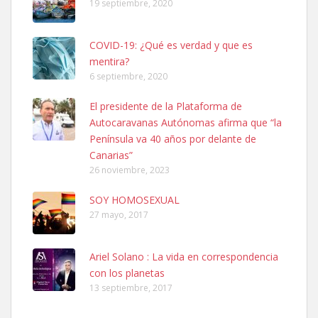
19 septiembre, 2020
COVID-19: ¿Qué es verdad y que es
mentira?
6 septiembre, 2020
Ninfa perdida
El presidente de la Plataforma de
El día 5 se los perdió una ninfa papillera, asustada tiene miedo a la
Autocaravanas Autónomas afirma que “la
calle, se perdió por la zon...
Península va 40 años por delante de
Leales.org » Gran Canaria
|
6.7.2025
Canarias”
26 noviembre, 2023
SOY HOMOSEXUAL
27 mayo, 2017
Ariel Solano : La vida en correspondencia
Adopcion
con los planetas
Busco casa de acogida para mi perrita ya que por temas de trabajo
13 septiembre, 2017
no la puedo tener. Solo gente r...
Leales.org » Gran Canaria
|
4.7.2025