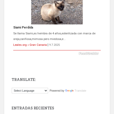
ADOPCIÓN URGENTE GATA TEROR GRAN CANARIA
El ayuntamiento se va a llevar a Los Gatos callejeros de la zona los
próximos días, ella incluida...
Leales.org » Gran Canaria
|
9.7.2025
TRANSLATE:
Gato manso encontrado
Powered by
Translate
Este gato macho ha aparecido en la calle hace menos de un mes,
es muy manso y extremadamente cari...
Leales.org » Gran Canaria
|
9.7.2025
ENTRADAS RECIENTES