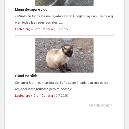
Siami Perdida
Se llama Siami,es hembra de 4 años,esterilizada con marca de
oreja,cariñosa,mimosa pero miedosa,e...
Leales.org » Gran Canaria
|
9.7.2025
ADOPCIÓN URGENTE GATA TEROR GRAN CANARIA
El ayuntamiento se va a llevar a Los Gatos callejeros de la zona los
próximos días, ella incluida...
Leales.org » Gran Canaria
|
9.7.2025