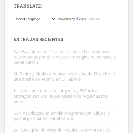
TRANSLATE:
Gato manso encontrado
Powered by
Translate
Este gato macho ha aparecido en la calle hace menos de un mes,
es muy manso y extremadamente cari...
Leales.org » Gran Canaria
|
9.7.2025
ENTRADAS RECIENTES
San Bartolomé de Tirajana resuelve las incidencias
ocasionadas por el servicio de recogida de envases y
papel-cartón
St. Pedro y Siroko amenizan este sábado El sueño de
una noche de verano en El Tablero
Adopción urgente
Busco adopción responsable para mi perra. Pastor alemán,
Historias que dan vida a Ingenio y El Carrizal
protagonizan una nueva edición de “Aquí nuestra
hembra, 4 años. Por motivos personales ...
gente”
Leales.org » Gran Canaria
|
6.7.2025
SBT despliega una amplia programación cultural y
juvenil para dinamizar el verano
La Concejalía de Vivienda impulsa la compra de 26