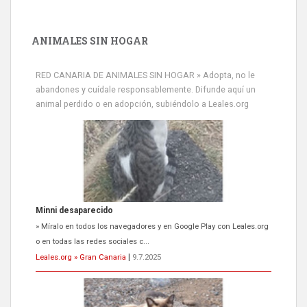
ANIMALES SIN HOGAR
RED CANARIA DE ANIMALES SIN HOGAR » Adopta, no le
abandones y cuídale responsablemente. Difunde aquí un
animal perdido o en adopción, subiéndolo a Leales.org
Siami Perdida
Se llama Siami,es hembra de 4 años,esterilizada con marca de
oreja,cariñosa,mimosa pero miedosa,e...
Leales.org » Gran Canaria
|
9.7.2025