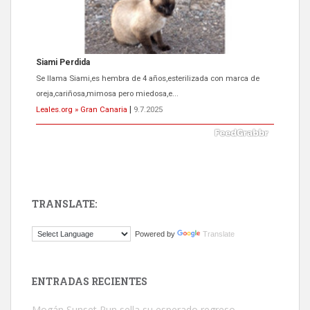
ADOPCIÓN URGENTE GATA TEROR GRAN CANARIA
El ayuntamiento se va a llevar a Los Gatos callejeros de la zona los
próximos días, ella incluida...
Leales.org » Gran Canaria
|
9.7.2025
TRANSLATE:
Gato manso encontrado
Powered by
Translate
Este gato macho ha aparecido en la calle hace menos de un mes,
es muy manso y extremadamente cari...
Leales.org » Gran Canaria
|
9.7.2025
ENTRADAS RECIENTES
Mogán Sunset Run sella su esperado regreso