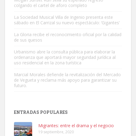
colgando el cartel de aforo completo
La Sociedad Musical Villa de Ingenio presenta este
sábado en El Carrizal su nuevo espectáculo: ‘Gigantes’
Adopción urgente
La Gloria recibe el reconocimiento oficial por la calidad
Busco adopción responsable para mi perra. Pastor alemán,
de sus quesos
hembra, 4 años. Por motivos personales ...
Urbanismo abre la consulta pública para elaborar la
Leales.org » Gran Canaria
|
6.7.2025
ordenanza que aportará mayor seguridad jurídica al
uso residencial en la zona turística
Marcial Morales defiende la revitalización del Mercado
de Vegueta y reclama más apoyo para garantizar su
futuro.
SHIBA PERDIDO AVDA JOSE MESA Y LOPEZ
PERRO MACHO RAZA SHIBA CON MICROCHIP PERDIDO HOY
ENTRADAS POPULARES
06/07/2025 ZONA MESA Y LOPEZ. ES MUY ASUSTADIZO
Leales.org » Gran Canaria
|
6.7.2025
Migrantes: entre el drama y el negocio
19 septiembre, 2020