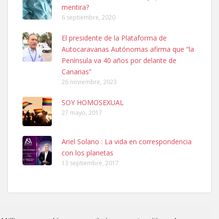
mentira?
6 septiembre, 2020
Ninfa perdida
El presidente de la Plataforma de
El día 5 se los perdió una ninfa papillera, asustada tiene miedo a la
Autocaravanas Autónomas afirma que “la
calle, se perdió por la zon...
Península va 40 años por delante de
Leales.org » Gran Canaria
|
6.7.2025
Canarias”
26 noviembre, 2023
SOY HOMOSEXUAL
27 mayo, 2017
Ariel Solano : La vida en correspondencia
Adopcion
con los planetas
Busco casa de acogida para mi perrita ya que por temas de trabajo
13 septiembre, 2017
no la puedo tener. Solo gente r...
Leales.org » Gran Canaria
|
4.7.2025