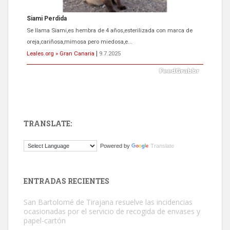
ADOPCIÓN URGENTE GATA TEROR GRAN CANARIA
El ayuntamiento se va a llevar a Los Gatos callejeros de la zona los
próximos días, ella incluida...
Leales.org » Gran Canaria
|
9.7.2025
TRANSLATE:
Gato manso encontrado
Powered by
Translate
Este gato macho ha aparecido en la calle hace menos de un mes,
es muy manso y extremadamente cari...
Leales.org » Gran Canaria
|
9.7.2025
ENTRADAS RECIENTES
San Bartolomé de Tirajana resuelve las incidencias
ocasionadas por el servicio de recogida de envases y
papel-cartón