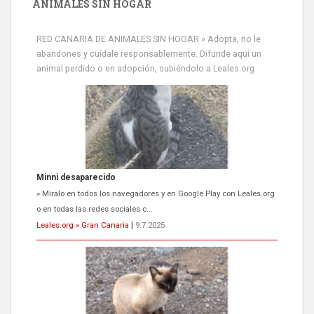
ANIMALES SIN HOGAR
RED CANARIA DE ANIMALES SIN HOGAR » Adopta, no le
abandones y cuídale responsablemente. Difunde aquí un
animal perdido o en adopción, subiéndolo a Leales.org
Siami Perdida
Se llama Siami,es hembra de 4 años,esterilizada con marca de
oreja,cariñosa,mimosa pero miedosa,e...
Leales.org » Gran Canaria
|
9.7.2025