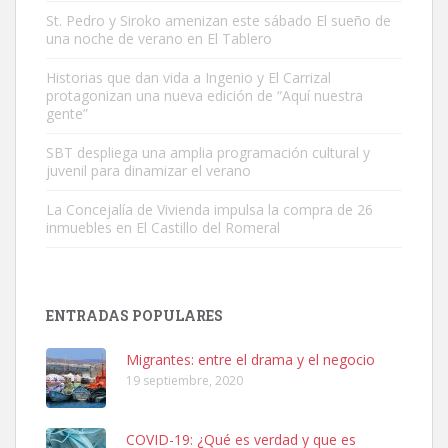
St. Pedro y Siroko amenizan este sábado El sueño de
una noche de verano en El Tablero
Adopción urgente
Busco adopción responsable para mi perra. Pastor alemán,
Historias que dan vida a Ingenio y El Carrizal
protagonizan una nueva edición de “Aquí nuestra
hembra, 4 años. Por motivos personales ...
gente”
Leales.org » Gran Canaria
|
6.7.2025
SBT despliega una amplia programación cultural y
juvenil para dinamizar el verano
La Concejalía de Vivienda impulsa la compra de 26
inmuebles en El Castillo del Romeral
SHIBA PERDIDO AVDA JOSE MESA Y LOPEZ
PERRO MACHO RAZA SHIBA CON MICROCHIP PERDIDO HOY
ENTRADAS POPULARES
06/07/2025 ZONA MESA Y LOPEZ. ES MUY ASUSTADIZO
Leales.org » Gran Canaria
|
6.7.2025
Migrantes: entre el drama y el negocio
19 septiembre, 2020
COVID-19: ¿Qué es verdad y que es