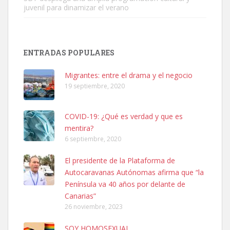
juvenil para dinamizar el verano
SHIBA PERDIDO AVDA JOSE MESA Y LOPEZ
PERRO MACHO RAZA SHIBA CON MICROCHIP PERDIDO HOY
ENTRADAS POPULARES
06/07/2025 ZONA MESA Y LOPEZ. ES MUY ASUSTADIZO
Leales.org » Gran Canaria
|
6.7.2025
Migrantes: entre el drama y el negocio
19 septiembre, 2020
COVID-19: ¿Qué es verdad y que es
mentira?
6 septiembre, 2020
Ninfa perdida
El presidente de la Plataforma de
El día 5 se los perdió una ninfa papillera, asustada tiene miedo a la
Autocaravanas Autónomas afirma que “la
calle, se perdió por la zon...
Península va 40 años por delante de
Leales.org » Gran Canaria
|
6.7.2025
Canarias”
26 noviembre, 2023
SOY HOMOSEXUAL