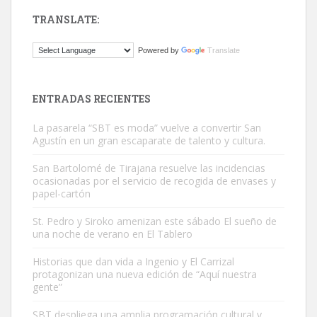
TRANSLATE:
Gato manso encontrado
Powered by
Translate
Este gato macho ha aparecido en la calle hace menos de un mes,
es muy manso y extremadamente cari...
Leales.org » Gran Canaria
|
9.7.2025
ENTRADAS RECIENTES
La pasarela “SBT es moda” vuelve a convertir San
Agustín en un gran escaparate de talento y cultura.
San Bartolomé de Tirajana resuelve las incidencias
ocasionadas por el servicio de recogida de envases y
papel-cartón
Adopción urgente
Busco adopción responsable para mi perra. Pastor alemán,
St. Pedro y Siroko amenizan este sábado El sueño de
una noche de verano en El Tablero
hembra, 4 años. Por motivos personales ...
Leales.org » Gran Canaria
|
6.7.2025
Historias que dan vida a Ingenio y El Carrizal
protagonizan una nueva edición de “Aquí nuestra
gente”
SBT despliega una amplia programación cultural y