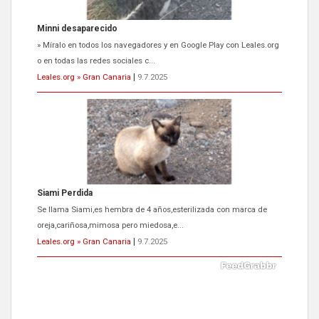
Siami Perdida
Se llama Siami,es hembra de 4 años,esterilizada con marca de
oreja,cariñosa,mimosa pero miedosa,e...
Leales.org » Gran Canaria
|
9.7.2025
ADOPCIÓN URGENTE GATA TEROR GRAN CANARIA
El ayuntamiento se va a llevar a Los Gatos callejeros de la zona los
próximos días, ella incluida...
Leales.org » Gran Canaria
|
9.7.2025