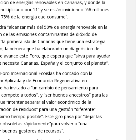
cción de energías renovables en Canarias, y donde la
ltiplicado por 11” y se están invirtiendo “66 millones
l 75% de la energía que consume”.
ndrá “alcanzar más del 50% de energía renovable en la
ión de las emisiones contaminantes de dióxido de
la primera isla de Canarias que tiene una estrategia
co, la primera que ha elaborado un diagnóstico de
e avance este Foro, que espera que “sirva para ayudar
 necesita Canarias, España y el conjunto del planeta”.
 Foro Internacional Ecoislas ha contado con la
lar Aplicada y de Economía Regenerativa en
e ha invitado a “un cambio de pensamiento para
os compete a todos”, y “ser buenos ancestros” para las
e “intentar separar el valor económico de la
ración de residuos” para una gestión “diferente”
ximo tiempo posible”. Este giro pasa por “dejar las
en obsoletas rápidamente”para volver a “una
er buenos gestores de recursos”.