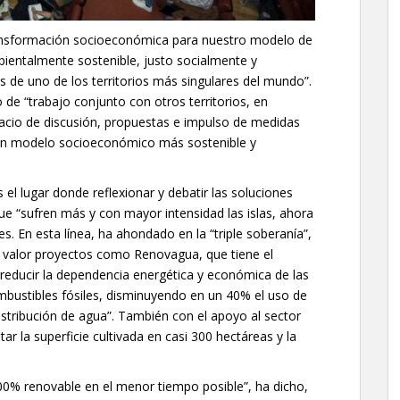
transformación socioeconómica para nuestro modelo de
bientalmente sostenible, justo socialmente y
as de uno de los territorios más singulares del mundo”.
 de “trabajo conjunto con otros territorios, en
espacio de discusión, propuestas e impulso de medidas
 un modelo socioeconómico más sostenible y
s el lugar donde reflexionar y debatir las soluciones
que “sufren más y con mayor intensidad las islas, ahora
s. En esta línea, ha ahondado en la “triple soberanía”,
en valor proyectos como Renovagua, que tiene el
reducir la dependencia energética y económica de las
mbustibles fósiles, disminuyendo en un 40% el uso de
istribución de agua”. También con el apoyo al sector
r la superficie cultivada en casi 300 hectáreas y la
100% renovable en el menor tiempo posible”, ha dicho,