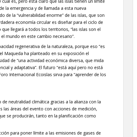
uál es, pero está claro que las islas tienen un límite
 de la emergencia y de llamada a esta nueva
o de la “vulnerabilidad enorme” de las islas, que son
erdadera economía circular es diseñar para el ciclo de
que llegará a todos los territorios, “las islas son el
rar el mundo en este cambio necesario”.
acidad regenerativa de la naturaleza, porque eso “es
uel Maqueda ha planteado en su exposición el
sidad de “una actividad económica diversa, que mida
ncial y adaptativa”. El futuro “está aquí pero no está
Foro Internacional Ecoislas sirva para “aprender de los
 de neutralidad climática gracias a la alianza con la
s las áreas del evento con acciones de medición,
e se producirán, tanto en la planificación como
cción para poner límite a las emisiones de gases de