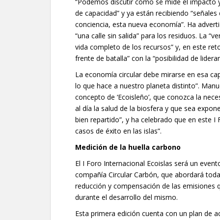
“Podemos discutir cómo se mide el impacto y c
de capacidad” y ya están recibiendo “señales
conciencia, esta nueva economía”. Ha advertid
“una calle sin salida” para los residuos. La “v
vida completo de los recursos” y, en este reto 
frente de batalla” con la “posibilidad de lide
La economía circular debe mirarse en esa cap
lo que hace a nuestro planeta distinto”. Man
concepto de ‘Ecoisleño’, que conozca la nece
al día la salud de la biosfera y que sea expone
bien repartido”, y ha celebrado que en este I 
casos de éxito en las islas”.
Medición de la huella carbono
El I Foro Internacional Ecoislas será un evento
compañía Circular Carbón, que abordará toda
reducción y compensación de las emisiones qu
durante el desarrollo del mismo.
Esta primera edición cuenta con un plan de a