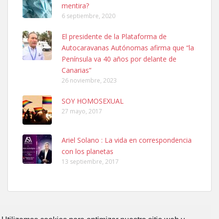
mentira?
6 septiembre, 2020
SHIBA PERDIDO AVDA JOSE MESA Y LOPEZ
El presidente de la Plataforma de
PERRO MACHO RAZA SHIBA CON MICROCHIP PERDIDO HOY
Autocaravanas Autónomas afirma que “la
06/07/2025 ZONA MESA Y LOPEZ. ES MUY ASUSTADIZO
Península va 40 años por delante de
Leales.org » Gran Canaria
|
6.7.2025
Canarias”
26 noviembre, 2023
SOY HOMOSEXUAL
27 mayo, 2017
Ariel Solano : La vida en correspondencia
Ninfa perdida
con los planetas
El día 5 se los perdió una ninfa papillera, asustada tiene miedo a la
13 septiembre, 2017
calle, se perdió por la zon...
Leales.org » Gran Canaria
|
6.7.2025