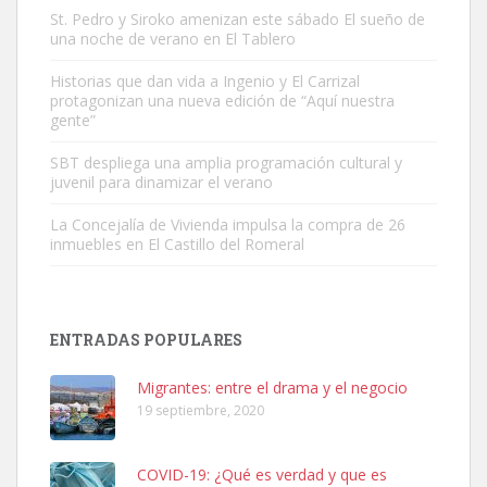
St. Pedro y Siroko amenizan este sábado El sueño de
una noche de verano en El Tablero
Gato manso encontrado
Este gato macho ha aparecido en la calle hace menos de un mes,
Historias que dan vida a Ingenio y El Carrizal
protagonizan una nueva edición de “Aquí nuestra
es muy manso y extremadamente cari...
gente”
Leales.org » Gran Canaria
|
9.7.2025
SBT despliega una amplia programación cultural y
juvenil para dinamizar el verano
La Concejalía de Vivienda impulsa la compra de 26
inmuebles en El Castillo del Romeral
Adopción urgente
Busco adopción responsable para mi perra. Pastor alemán,
ENTRADAS POPULARES
hembra, 4 años. Por motivos personales ...
Leales.org » Gran Canaria
|
6.7.2025
Migrantes: entre el drama y el negocio
19 septiembre, 2020
COVID-19: ¿Qué es verdad y que es