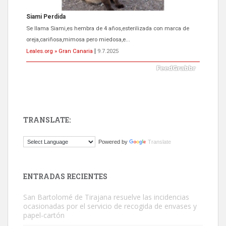
Siami Perdida
Se llama Siami,es hembra de 4 años,esterilizada con marca de
oreja,cariñosa,mimosa pero miedosa,e...
Leales.org » Gran Canaria
|
9.7.2025
TRANSLATE:
ADOPCIÓN URGENTE GATA TEROR GRAN CANARIA
Powered by
Translate
El ayuntamiento se va a llevar a Los Gatos callejeros de la zona los
próximos días, ella incluida...
Leales.org » Gran Canaria
|
9.7.2025
ENTRADAS RECIENTES
San Bartolomé de Tirajana resuelve las incidencias
ocasionadas por el servicio de recogida de envases y
papel-cartón