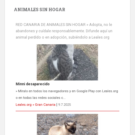
ANIMALES SIN HOGAR
RED CANARIA DE ANIMALES SIN HOGAR » Adopta, no le
abandones y cuídale responsablemente. Difunde aquí un
animal perdido o en adopción, subiéndolo a Leales.org
Siami Perdida
Se llama Siami,es hembra de 4 años,esterilizada con marca de
oreja,cariñosa,mimosa pero miedosa,e...
Leales.org » Gran Canaria
|
9.7.2025