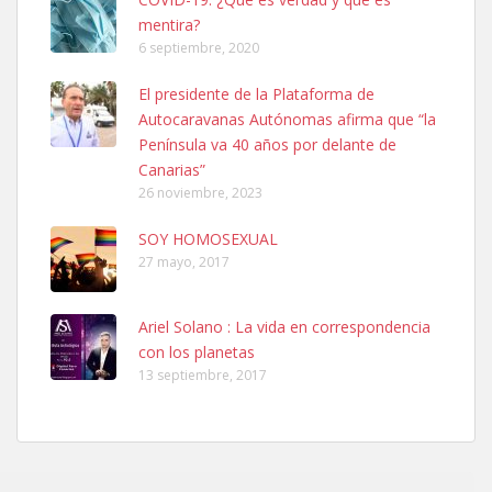
mentira?
6 septiembre, 2020
El presidente de la Plataforma de
Ninfa perdida
Autocaravanas Autónomas afirma que “la
El día 5 se los perdió una ninfa papillera, asustada tiene miedo a la
Península va 40 años por delante de
calle, se perdió por la zon...
Canarias”
Leales.org » Gran Canaria
|
6.7.2025
26 noviembre, 2023
SOY HOMOSEXUAL
27 mayo, 2017
Ariel Solano : La vida en correspondencia
con los planetas
Adopcion
13 septiembre, 2017
Busco casa de acogida para mi perrita ya que por temas de trabajo
no la puedo tener. Solo gente r...
Leales.org » Gran Canaria
|
4.7.2025