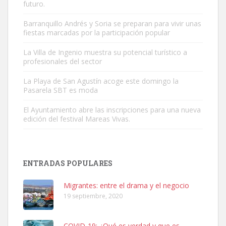
futuro.
Barranquillo Andrés y Soria se preparan para vivir unas
fiestas marcadas por la participación popular
Adopción urgente
Busco adopción responsable para mi perra. Pastor alemán,
La Villa de Ingenio muestra su potencial turístico a
profesionales del sector
hembra, 4 años. Por motivos personales ...
Leales.org » Gran Canaria
|
6.7.2025
La Playa de San Agustín acoge este domingo la
Pasarela SBT es moda
El Ayuntamiento abre las inscripciones para una nueva
edición del festival Mareas Vivas.
SHIBA PERDIDO AVDA JOSE MESA Y LOPEZ
ENTRADAS POPULARES
PERRO MACHO RAZA SHIBA CON MICROCHIP PERDIDO HOY
06/07/2025 ZONA MESA Y LOPEZ. ES MUY ASUSTADIZO
Migrantes: entre el drama y el negocio
Leales.org » Gran Canaria
|
6.7.2025
19 septiembre, 2020
COVID-19: ¿Qué es verdad y que es