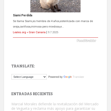
ADOPCIÓN URGENTE GATA TEROR GRAN CANARIA
El ayuntamiento se va a llevar a Los Gatos callejeros de la zona los
próximos días, ella incluida...
Leales.org » Gran Canaria
|
9.7.2025
TRANSLATE:
Gato manso encontrado
Powered by
Translate
Este gato macho ha aparecido en la calle hace menos de un mes,
es muy manso y extremadamente cari...
Leales.org » Gran Canaria
|
9.7.2025
ENTRADAS RECIENTES
Marcial Morales defiende la revitalización del Mercado
de Vegueta y reclama más apoyo para garantizar su